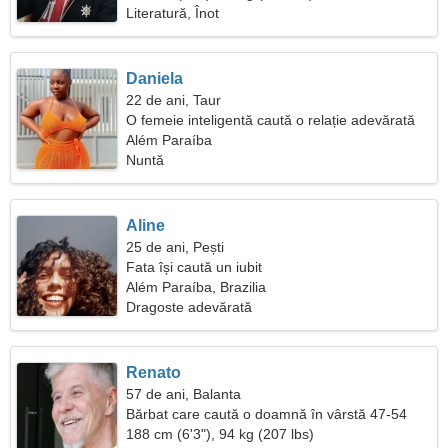
Literatură, Înot
Daniela
22 de ani, Taur
O femeie inteligentă caută o relație adevărată
Além Paraíba
Nuntă
Aline
25 de ani, Pești
Fata își caută un iubit
Além Paraíba, Brazilia
Dragoste adevărată
Renato
57 de ani, Balanta
Bărbat care caută o doamnă în vârstă 47-54
188 cm (6'3"), 94 kg (207 lbs)