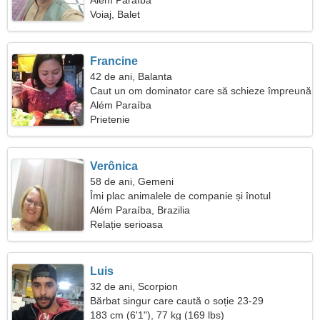
Além Paraíba
Voiaj, Balet
Francine
42 de ani, Balanta
Caut un om dominator care să schieze împreună
Além Paraíba
Prietenie
Verônica
58 de ani, Gemeni
Îmi plac animalele de companie și înotul
Além Paraíba, Brazilia
Relație serioasa
Luis
32 de ani, Scorpion
Bărbat singur care caută o soție 23-29
183 cm (6'1"), 77 kg (169 lbs)