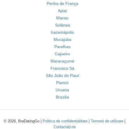
Penha de França
Apiaí
Macau
Solânea
Iracemápolis
Mocajuba
Parelhas
Cajueiro
Maracaçumé
Francisco Sá
São João do Piauí
Piancó
Uruana
Brazilia
© 2026, BraDatingGo |
Politica de confidentialitate
|
Termeni de utilizare
|
Contactați-ne