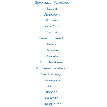
Governador Valadares
Itapevi
Divinópolis
Paulínia
Teófilo Otoni
Cambé
Senador Canedo
Itapira
Cajamar
Quixadá
Cruz das Almas
Cachoeiras de Macacu
São Lourenço
Salinópolis
Ipiaú
Itapagé
Louveira
Pitangueiras