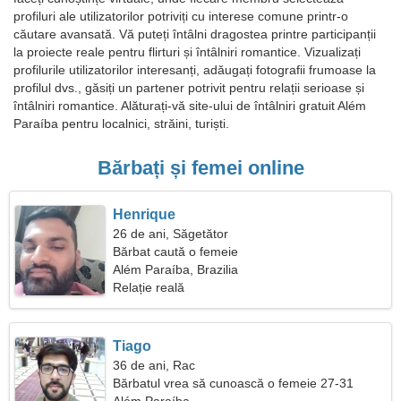
profiluri ale utilizatorilor potriviți cu interese comune printr-o
căutare avansată. Vă puteți întâlni dragostea printre participanții
la proiecte reale pentru flirturi și întâlniri romantice. Vizualizați
profilurile utilizatorilor interesanți, adăugați fotografii frumoase la
profilul dvs., găsiți un partener potrivit pentru relații serioase și
întâlniri romantice. Alăturați-vă site-ului de întâlniri gratuit Além
Paraíba pentru localnici, străini, turiști.
Bărbați și femei online
Henrique
26 de ani, Săgetător
Bărbat caută o femeie
Além Paraíba, Brazilia
Relație reală
Tiago
36 de ani, Rac
Bărbatul vrea să cunoască o femeie 27-31