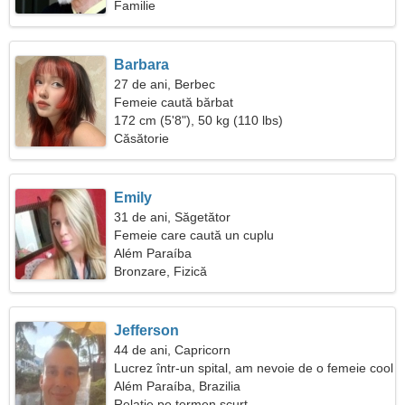
Familie
Barbara
27 de ani, Berbec
Femeie caută bărbat
172 cm (5'8"), 50 kg (110 lbs)
Căsătorie
Emily
31 de ani, Săgetător
Femeie care caută un cuplu
Além Paraíba
Bronzare, Fizică
Jefferson
44 de ani, Capricorn
Lucrez într-un spital, am nevoie de o femeie cool
Além Paraíba, Brazilia
Relație pe termen scurt