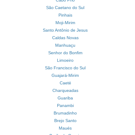
Cabo Frio
São Caetano do Sul
Pinhais
Moji-Mirim
Santo Antônio de Jesus
Caldas Novas
Manhuaçu
Senhor do Bonfim
Limoeiro
São Francisco do Sul
Guajará-Mirim
Caeté
Charqueadas
Guariba
Panambi
Brumadinho
Brejo Santo
Maués