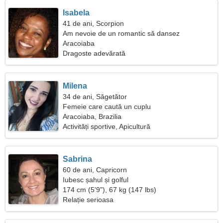
Isabela
41 de ani, Scorpion
Am nevoie de un romantic să dansez
Aracoiaba
Dragoste adevărată
Milena
34 de ani, Săgetător
Femeie care caută un cuplu
Aracoiaba, Brazilia
Activități sportive, Apicultură
Sabrina
60 de ani, Capricorn
Iubesc șahul și golful
174 cm (5'9"), 67 kg (147 lbs)
Relație serioasa