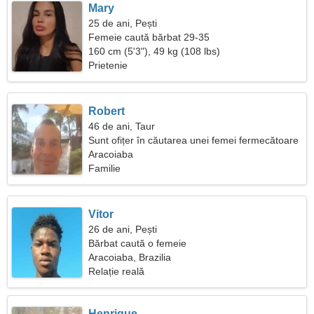
Mary
25 de ani, Pești
Femeie caută bărbat 29-35
160 cm (5'3"), 49 kg (108 lbs)
Prietenie
Robert
46 de ani, Taur
Sunt ofițer în căutarea unei femei fermecătoare
Aracoiaba
Familie
Vitor
26 de ani, Pești
Bărbat caută o femeie
Aracoiaba, Brazilia
Relație reală
Henrique