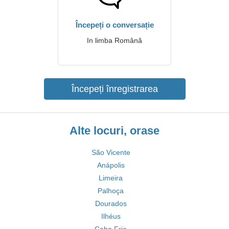
Începeți o conversație
In limba Română
Începeți înregistrarea
Alte locuri, orase
São Vicente
Anápolis
Limeira
Palhoça
Dourados
Ilhéus