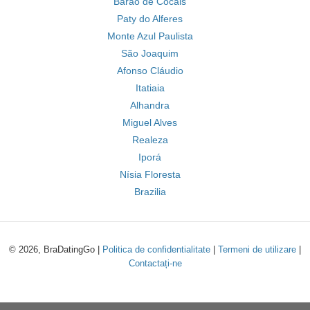
Barão de Cocais
Paty do Alferes
Monte Azul Paulista
São Joaquim
Afonso Cláudio
Itatiaia
Alhandra
Miguel Alves
Realeza
Iporá
Nísia Floresta
Brazilia
© 2026, BraDatingGo |
Politica de confidentialitate
|
Termeni de utilizare
|
Contactați-ne