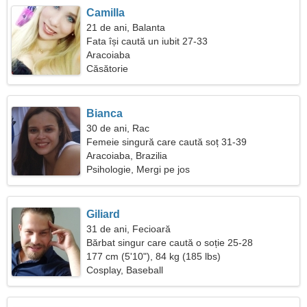
Camilla
21 de ani, Balanta
Fata își caută un iubit 27-33
Aracoiaba
Căsătorie
Bianca
30 de ani, Rac
Femeie singură care caută soț 31-39
Aracoiaba, Brazilia
Psihologie, Mergi pe jos
Giliard
31 de ani, Fecioară
Bărbat singur care caută o soție 25-28
177 cm (5'10"), 84 kg (185 lbs)
Cosplay, Baseball