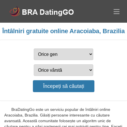
Întâlniri gratuite online Aracoiaba, Brazilia
BraDatingGo este un serviciu popular de întâlniri online
Aracoiaba, Brazilia. Găsiți persoane interesante cu căutare
avansată. Această comunitate folosește un algoritm unic de
căutare pentru a găsi partenerii cei mai potriviți pentru tine. Faceți