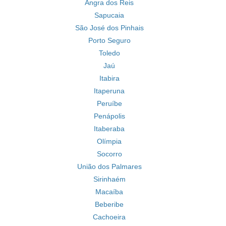
Angra dos Reis
Sapucaia
São José dos Pinhais
Porto Seguro
Toledo
Jaú
Itabira
Itaperuna
Peruíbe
Penápolis
Itaberaba
Olímpia
Socorro
União dos Palmares
Sirinhaém
Macaíba
Beberibe
Cachoeira