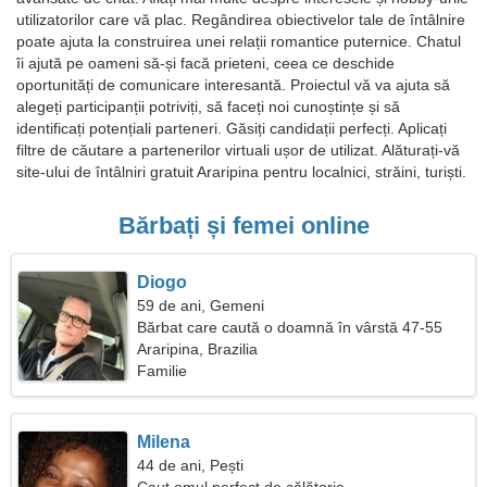
utilizatorilor care vă plac. Regândirea obiectivelor tale de întâlnire
poate ajuta la construirea unei relații romantice puternice. Chatul
îi ajută pe oameni să-și facă prieteni, ceea ce deschide
oportunități de comunicare interesantă. Proiectul vă va ajuta să
alegeți participanții potriviți, să faceți noi cunoștințe și să
identificați potențiali parteneri. Găsiți candidații perfecți. Aplicați
filtre de căutare a partenerilor virtuali ușor de utilizat. Alăturați-vă
site-ului de întâlniri gratuit Araripina pentru localnici, străini, turiști.
Bărbați și femei online
Diogo
59 de ani, Gemeni
Bărbat care caută o doamnă în vârstă 47-55
Araripina, Brazilia
Familie
Milena
44 de ani, Pești