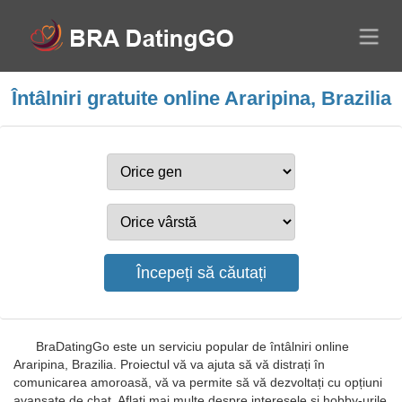
Întâlniri gratuite online Araripina, Brazilia
BraDatingGo este un serviciu popular de întâlniri online
Araripina, Brazilia. Proiectul vă va ajuta să vă distrați în
comunicarea amoroasă, vă va permite să vă dezvoltați cu opțiuni
avansate de chat. Aflați mai multe despre interesele și hobby-urile