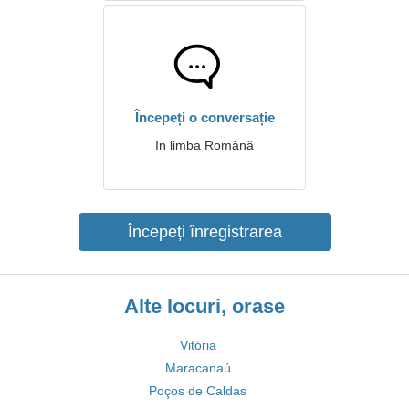
Începeți o conversație
In limba Română
Începeți înregistrarea
Alte locuri, orase
Vitória
Maracanaú
Poços de Caldas