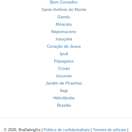
Bom Conselho
Santo Antônio do Monte
Gandu
Miracatu
Nepomuceno
Irauçuba
Coração de Jesus
Ipuã
Papagaios
Crixás
Jucurutu
Jardim de Piranhas
Itagi
Hidrolândia
Brazilia
© 2026, BraDatingGo |
Politica de confidentialitate
|
Termeni de utilizare
|