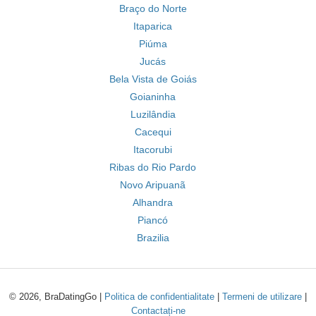
Braço do Norte
Itaparica
Piúma
Jucás
Bela Vista de Goiás
Goianinha
Luzilândia
Cacequi
Itacorubi
Ribas do Rio Pardo
Novo Aripuanã
Alhandra
Piancó
Brazilia
© 2026, BraDatingGo |
Politica de confidentialitate
|
Termeni de utilizare
|
Contactați-ne