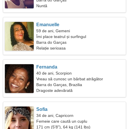
Barra do Garças
Nuntă
Emanuelle
59 de ani, Gemeni
Îmi place teatrul și surfingul
Barra do Garças
Relație serioasa
Fernanda
40 de ani, Scorpion
Vreau să cunosc un bărbat atrăgător
Barra do Garças, Brazilia
Dragoste adevărată
Sofia
34 de ani, Capricorn
Femeie care caută un cuplu
171 cm (5'8"), 64 kg (141 lbs)