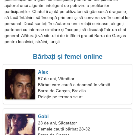
ajutorul unui algoritm inteligent de potrivire a profilurilor
participanților. Chatul îi ajută pe utilizatori să găsească dragoste,
să facă întâlniri, să înceapă prietenii și să converseze în contul lor
personal. Dacă sunteți în căutarea unei relații serioase, alegeți
parteneri cu interese similare și începeți să discutați într-un chat
general. Alăturați-vă site-ului de întâlniri gratuit Barra do Garças
pentru localnici, străini, turiști.
Bărbați și femei online
Alex
57 de ani, Vărsător
Bărbat care caută o doamnă în vârstă
Barra do Garças, Brazilia
Relație pe termen scurt
Gabi
23 de ani, Săgetător
Femeie caută bărbat 28-32