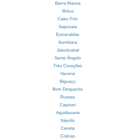
Barra Mansa
Ilhéus
Cabo Frio
Sapucaia
Esmeraldas
Itumbiara
Jaboticabal
Santo Ângelo
Três Corações
Vacaria
Biguaçu
Bom Despacho
Russas
Capivari
Aquidauana
Itápolis
Canela
Colinas