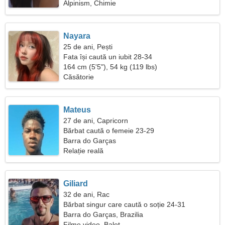
Alpinism, Chimie
Nayara
25 de ani, Pești
Fata își caută un iubit 28-34
164 cm (5'5"), 54 kg (119 lbs)
Căsătorie
Mateus
27 de ani, Capricorn
Bărbat caută o femeie 23-29
Barra do Garças
Relație reală
Giliard
32 de ani, Rac
Bărbat singur care caută o soție 24-31
Barra do Garças, Brazilia
Filme video, Balet