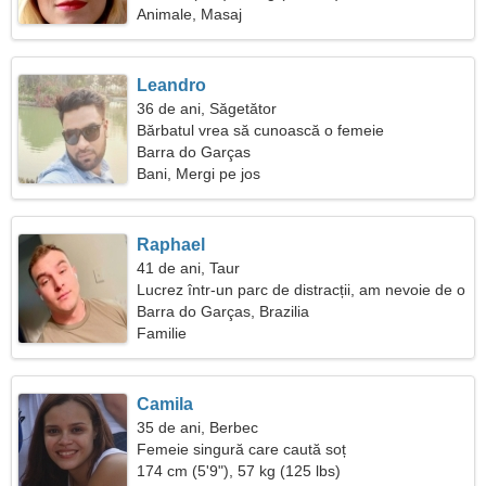
Animale, Masaj
Leandro
36 de ani, Săgetător
Bărbatul vrea să cunoască o femeie
Barra do Garças
Bani, Mergi pe jos
Raphael
41 de ani, Taur
Lucrez într-un parc de distracții, am nevoie de o
femeie plină de spirit
Barra do Garças, Brazilia
Familie
Camila
35 de ani, Berbec
Femeie singură care caută soț
174 cm (5'9"), 57 kg (125 lbs)