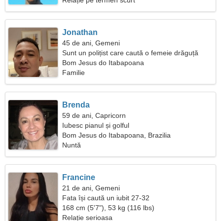
Relație pe termen scurt
Jonathan
45 de ani, Gemeni
Sunt un polițist care caută o femeie drăguță
Bom Jesus do Itabapoana
Familie
Brenda
59 de ani, Capricorn
Iubesc pianul și golful
Bom Jesus do Itabapoana, Brazilia
Nuntă
Francine
21 de ani, Gemeni
Fata își caută un iubit 27-32
168 cm (5'7"), 53 kg (116 lbs)
Relație serioasa