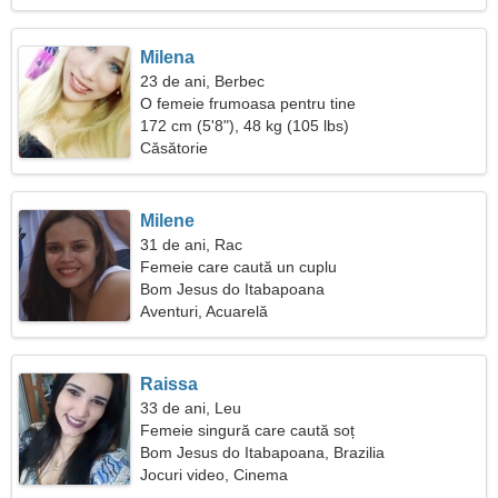
Milena
23 de ani, Berbec
O femeie frumoasa pentru tine
172 cm (5'8"), 48 kg (105 lbs)
Căsătorie
Milene
31 de ani, Rac
Femeie care caută un cuplu
Bom Jesus do Itabapoana
Aventuri, Acuarelă
Raissa
33 de ani, Leu
Femeie singură care caută soț
Bom Jesus do Itabapoana, Brazilia
Jocuri video, Cinema