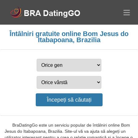
Întâlniri gratuite online Bom Jesus do
Itabapoana, Brazilia
BraDatingGo este un serviciu popular de întâlniri online Bom
Jesus do Itabapoana, Brazilia. Site-ul vă va ajuta să alegeți un
utilizator interesant pentru a crea o relație romantică și a începe o