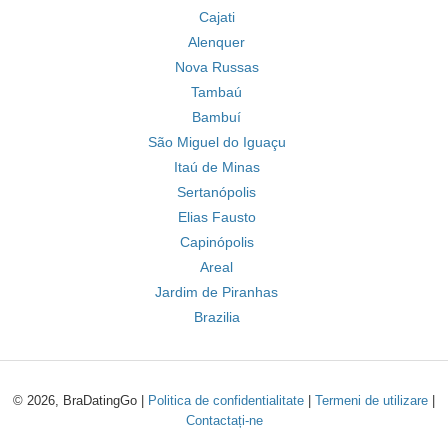
Cajati
Alenquer
Nova Russas
Tambaú
Bambuí
São Miguel do Iguaçu
Itaú de Minas
Sertanópolis
Elias Fausto
Capinópolis
Areal
Jardim de Piranhas
Brazilia
© 2026, BraDatingGo |
Politica de confidentialitate
|
Termeni de utilizare
|
Contactați-ne