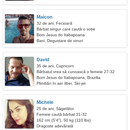
Maicon
32 de ani, Fecioară
Bărbat singur care caută o soție
Bom Jesus do Itabapoana
Bani, Degustare de vinuri
David
35 de ani, Capricorn
Bărbatul vrea să cunoască o femeie 27-32
Bom Jesus do Itabapoana, Brazilia
Plimbări în aer liber, Ski-jet
Michele
25 de ani, Săgetător
Femeie caută bărbat 31-32
162 cm (5'4"), 50 kg (110 lbs)
Dragoste adevărată