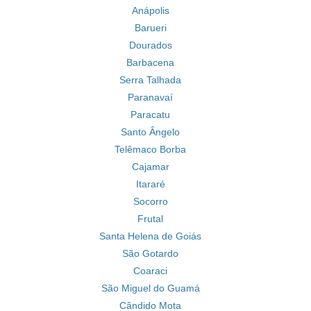
Anápolis
Barueri
Dourados
Barbacena
Serra Talhada
Paranavaí
Paracatu
Santo Ângelo
Telêmaco Borba
Cajamar
Itararé
Socorro
Frutal
Santa Helena de Goiás
São Gotardo
Coaraci
São Miguel do Guamá
Cândido Mota