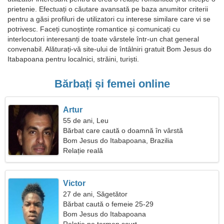
prietenie. Efectuați o căutare avansată pe baza anumitor criterii
pentru a găsi profiluri de utilizatori cu interese similare care vi se
potrivesc. Faceți cunoștințe romantice și comunicați cu
interlocutori interesanți de toate vârstele într-un chat general
convenabil. Alăturați-vă site-ului de întâlniri gratuit Bom Jesus do
Itabapoana pentru localnici, străini, turiști.
Bărbați și femei online
Artur
55 de ani, Leu
Bărbat care caută o doamnă în vârstă
Bom Jesus do Itabapoana, Brazilia
Relație reală
Victor
27 de ani, Săgetător
Bărbat caută o femeie 25-29
Bom Jesus do Itabapoana