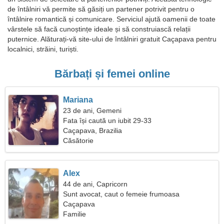
de întâlniri vă permite să găsiți un partener potrivit pentru o
întâlnire romantică și comunicare. Serviciul ajută oamenii de toate
vârstele să facă cunoștințe ideale și să construiască relații
puternice. Alăturați-vă site-ului de întâlniri gratuit Caçapava pentru
localnici, străini, turiști.
Bărbați și femei online
Mariana
23 de ani, Gemeni
Fata își caută un iubit 29-33
Caçapava, Brazilia
Căsătorie
Alex
44 de ani, Capricorn
Sunt avocat, caut o femeie frumoasa
Caçapava
Familie