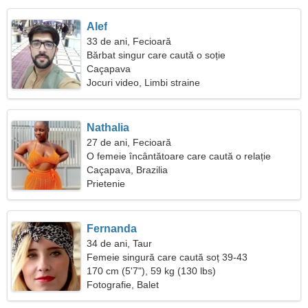
Alef
33 de ani, Fecioară
Bărbat singur care caută o soție
Caçapava
Jocuri video, Limbi straine
Nathalia
27 de ani, Fecioară
O femeie încântătoare care caută o relație
serioasă
Caçapava, Brazilia
Prietenie
Fernanda
34 de ani, Taur
Femeie singură care caută soț 39-43
170 cm (5'7"), 59 kg (130 lbs)
Fotografie, Balet