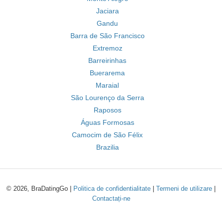
Jaciara
Gandu
Barra de São Francisco
Extremoz
Barreirinhas
Buerarema
Maraial
São Lourenço da Serra
Raposos
Águas Formosas
Camocim de São Félix
Brazilia
© 2026, BraDatingGo |
Politica de confidentialitate
|
Termeni de utilizare
|
Contactați-ne