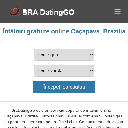
Întâlniri gratuite online Caçapava, Brazilia
BraDatingGo este un serviciu popular de întâlniri online
Caçapava, Brazilia. Datorită chatului virtual convenabil, puteți găsi
un partener interesant pentru flirt și chat. Comunitatea a dezvoltat
un sistem de selectare a partenerilor potriviți. Această tehnologie