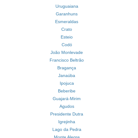
Uruguaiana
Garanhuns
Esmeraldas
Crato
Esteio
Codó
João Monlevade
Francisco Beltrão
Bragança
Janaúba
Ipojuca
Beberibe
Guajará-Mirim
Agudos
Presidente Dutra
Igrejinha
Lago da Pedra
Monte Alegre