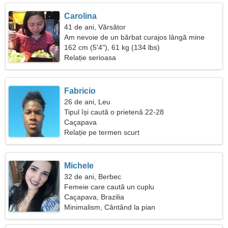
Carolina
41 de ani, Vărsător
Am nevoie de un bărbat curajos lângă mine
162 cm (5'4"), 61 kg (134 lbs)
Relație serioasa
Fabricio
26 de ani, Leu
Tipul își caută o prietenă 22-28
Caçapava
Relație pe termen scurt
Michele
32 de ani, Berbec
Femeie care caută un cuplu
Caçapava, Brazilia
Minimalism, Cântând la pian