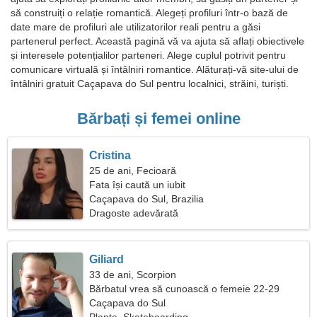
să construiți o relație romantică. Alegeți profiluri într-o bază de
date mare de profiluri ale utilizatorilor reali pentru a găsi
partenerul perfect. Această pagină vă va ajuta să aflați obiectivele
și interesele potențialilor parteneri. Alege cuplul potrivit pentru
comunicare virtuală și întâlniri romantice. Alăturați-vă site-ului de
întâlniri gratuit Caçapava do Sul pentru localnici, străini, turiști.
Bărbați și femei online
Cristina
25 de ani, Fecioară
Fata își caută un iubit
Caçapava do Sul, Brazilia
Dragoste adevărată
Giliard
33 de ani, Scorpion
Bărbatul vrea să cunoască o femeie 22-29
Caçapava do Sul