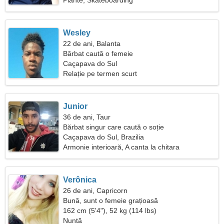
Plante, Skateboarding
Wesley
22 de ani, Balanta
Bărbat caută o femeie
Caçapava do Sul
Relație pe termen scurt
Junior
36 de ani, Taur
Bărbat singur care caută o soție
Caçapava do Sul, Brazilia
Armonie interioară, A canta la chitara
Verônica
26 de ani, Capricorn
Bună, sunt o femeie grațioasă
162 cm (5'4"), 52 kg (114 lbs)
Nuntă