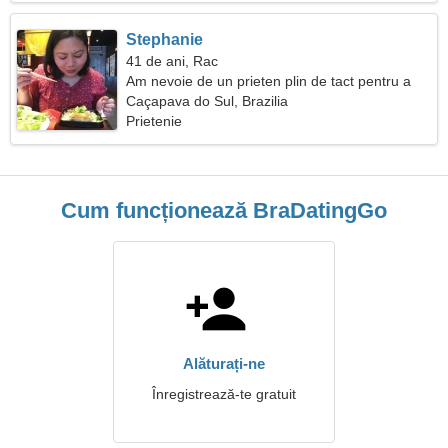
Stephanie
41 de ani, Rac
Am nevoie de un prieten plin de tact pentru a
schia împreună
Caçapava do Sul, Brazilia
Prietenie
Cum funcționează BraDatingGo
Alăturați-ne
Înregistrează-te gratuit