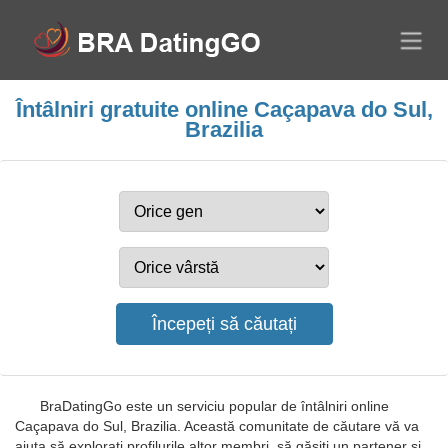
Întâlniri gratuite online Caçapava do Sul,
Brazilia
BraDatingGo este un serviciu popular de întâlniri online
Caçapava do Sul, Brazilia. Această comunitate de căutare vă va
ajuta să explorați profilurile altor membri, să găsiți un partener și