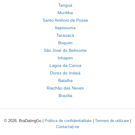
Tanguá
Muritiba
Santo Antônio de Posse
Itapissuma
Tarauacá
Boquim
São José do Belmonte
Inhapim
Lagoa da Canoa
Dores do Indaiá
Batalha
Riachão das Neves
Brazilia
© 2026, BraDatingGo |
Politica de confidentialitate
|
Termeni de utilizare
|
Contactați-ne