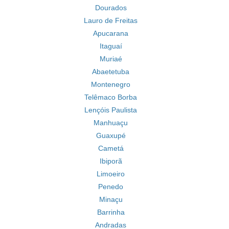
Dourados
Lauro de Freitas
Apucarana
Itaguaí
Muriaé
Abaetetuba
Montenegro
Telêmaco Borba
Lençóis Paulista
Manhuaçu
Guaxupé
Cametá
Ibiporã
Limoeiro
Penedo
Minaçu
Barrinha
Andradas