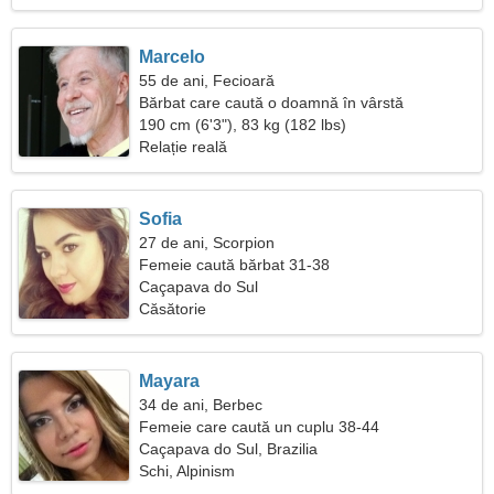
Marcelo
55 de ani, Fecioară
Bărbat care caută o doamnă în vârstă
190 cm (6'3"), 83 kg (182 lbs)
Relație reală
Sofia
27 de ani, Scorpion
Femeie caută bărbat 31-38
Caçapava do Sul
Căsătorie
Mayara
34 de ani, Berbec
Femeie care caută un cuplu 38-44
Caçapava do Sul, Brazilia
Schi, Alpinism