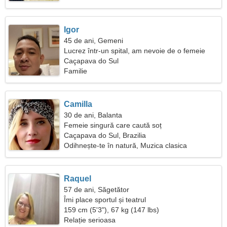
Igor
45 de ani, Gemeni
Lucrez într-un spital, am nevoie de o femeie
prietenoasă
Caçapava do Sul
Familie
Camilla
30 de ani, Balanta
Femeie singură care caută soț
Caçapava do Sul, Brazilia
Odihnește-te în natură, Muzica clasica
Raquel
57 de ani, Săgetător
Îmi place sportul și teatrul
159 cm (5'3"), 67 kg (147 lbs)
Relație serioasa