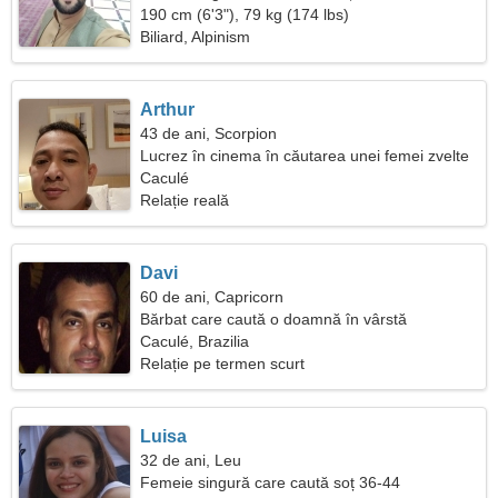
190 cm (6'3"), 79 kg (174 lbs)
Biliard, Alpinism
Arthur
43 de ani, Scorpion
Lucrez în cinema în căutarea unei femei zvelte
Caculé
Relație reală
Davi
60 de ani, Capricorn
Bărbat care caută o doamnă în vârstă
Caculé, Brazilia
Relație pe termen scurt
Luisa
32 de ani, Leu
Femeie singură care caută soț 36-44