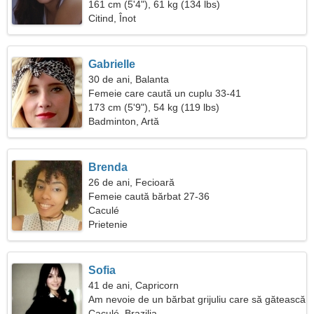
161 cm (5'4"), 61 kg (134 lbs)
Citind, Înot
Gabrielle
30 de ani, Balanta
Femeie care caută un cuplu 33-41
173 cm (5'9"), 54 kg (119 lbs)
Badminton, Artă
Brenda
26 de ani, Fecioară
Femeie caută bărbat 27-36
Caculé
Prietenie
Sofia
41 de ani, Capricorn
Am nevoie de un bărbat grijuliu care să gătească
împreună
Caculé, Brazilia