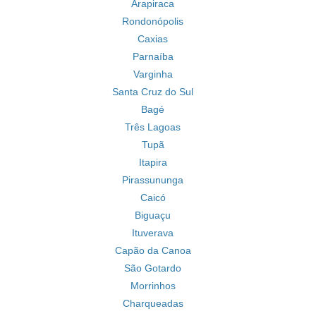
Arapiraca
Rondonópolis
Caxias
Parnaíba
Varginha
Santa Cruz do Sul
Bagé
Três Lagoas
Tupã
Itapira
Pirassununga
Caicó
Biguaçu
Ituverava
Capão da Canoa
São Gotardo
Morrinhos
Charqueadas