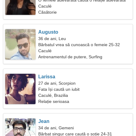
O femeie adevărată caută o relație adevărată
Caculé
Căsătorie
Augusto
36 de ani, Leu
Bărbatul vrea să cunoască o femeie 25-32
Caculé
Antrenamentul de putere, Surfing
Larissa
27 de ani, Scorpion
Fata își caută un iubit
Caculé, Brazilia
Relație serioasa
Jean
34 de ani, Gemeni
Bărbat singur care caută o soție 24-31