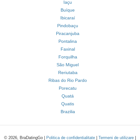
Iaçu
Buíque
Ibicaraí
Pindobaçu
Piracanjuba
Pontalina
Faxinal
Forquilha
São Miguel
Reriutaba
Ribas do Rio Pardo
Porecatu
Quatá
Quatis
Brazilia
© 2026, BraDatingGo |
Politica de confidentialitate
|
Termeni de utilizare
|