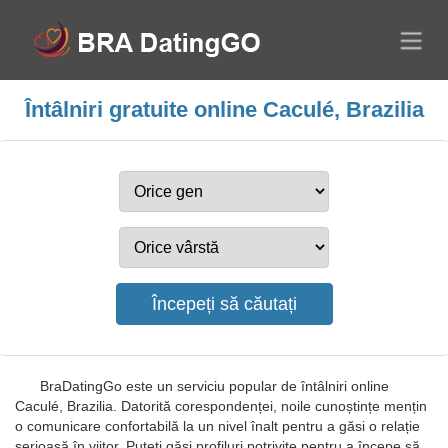
Întâlniri gratuite online Caculé, Brazilia
BraDatingGo este un serviciu popular de întâlniri online
Caculé, Brazilia. Datorită corespondenței, noile cunoștințe mențin
o comunicare confortabilă la un nivel înalt pentru a găsi o relație
serioasă în viitor. Puteți găsi profiluri potrivite pentru a începe să