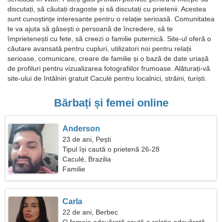
discutați, să căutați dragoste și să discutați cu prietenii. Acestea
sunt cunoștințe interesante pentru o relație serioasă. Comunitatea
te va ajuta să găsești o persoană de încredere, să te
împrietenești cu fete, să creezi o familie puternică. Site-ul oferă o
căutare avansată pentru cupluri, utilizatori noi pentru relații
serioase, comunicare, creare de familie și o bază de date uriașă
de profiluri pentru vizualizarea fotografiilor frumoase. Alăturați-vă
site-ului de întâlniri gratuit Caculé pentru localnici, străini, turiști.
Bărbați și femei online
Anderson
23 de ani, Pești
Tipul își caută o prietenă 26-28
Caculé, Brazilia
Familie
Carla
22 de ani, Berbec