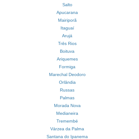
Salto
Apucarana
Mairiporã
Itaguaí
Arujá
Três Rios
Boituva
Ariquemes
Formiga
Marechal Deodoro
Orlândia
Russas
Palmas
Morada Nova
Medianeira
Tremembé
Várzea da Palma
Santana do Ipanema