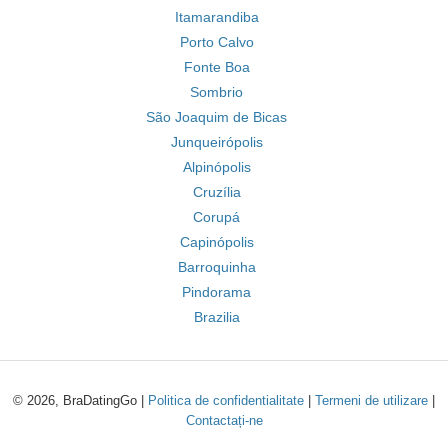
Itamarandiba
Porto Calvo
Fonte Boa
Sombrio
São Joaquim de Bicas
Junqueirópolis
Alpinópolis
Cruzília
Corupá
Capinópolis
Barroquinha
Pindorama
Brazilia
© 2026, BraDatingGo |
Politica de confidentialitate
|
Termeni de utilizare
|
Contactați-ne