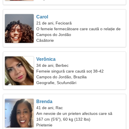
Carol
21 de ani, Fecioară
O femeie fermecătoare care caută o relație de
durată
Campos do Jordão
Căsătorie
Verônica
34 de ani, Berbec
Femeie singură care caută soț 38-42
Campos do Jordão, Brazilia
Geografie, Scufundări
Brenda
41 de ani, Rac
Am nevoie de un prieten afectuos care să
schieze împreună
167 cm (5'6"), 60 kg (132 lbs)
Prietenie