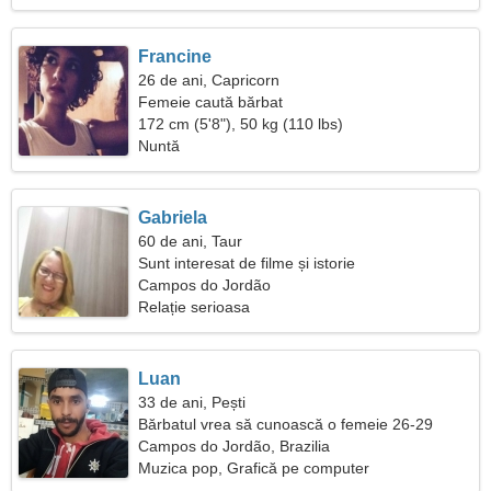
Francine
26 de ani, Capricorn
Femeie caută bărbat
172 cm (5'8"), 50 kg (110 lbs)
Nuntă
Gabriela
60 de ani, Taur
Sunt interesat de filme și istorie
Campos do Jordão
Relație serioasa
Luan
33 de ani, Pești
Bărbatul vrea să cunoască o femeie 26-29
Campos do Jordão, Brazilia
Muzica pop, Grafică pe computer