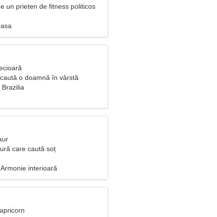
 un prieten de fitness politicos
oasa
ecioară
 caută o doamnă în vârstă
Brazilia
aur
ură care caută soț
Armonie interioară
apricorn