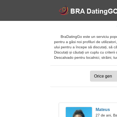
BraDatingGo este un serviciu popul
pentru a găsi noi profiluri de utilizator
ului pentru a începe să discutați, să c
Discutați și căutați un cuplu cu criterii 
Descalvado pentru localnici, străini, tur
Mateus
27 de ani, B