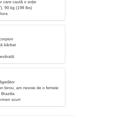
r care caută o soție
), 90 kg (198 lbs)
ctura
corpion
ă bărbat
evărată
ăgetător
un birou, am nevoie de o femeie
Brazilia
ermen scurt