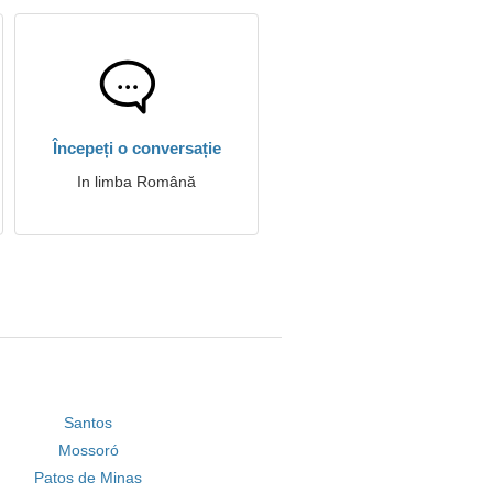
Începeți o conversație
In limba Română
Santos
Mossoró
Patos de Minas