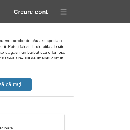
Creare cont
area motoarelor de căutare speciale
. Puteți folosi filtrele utile ale site-
mite să găsiți un bărbat sau o femeie.
urați-vă site-ului de întâlniri gratuit
ecioară