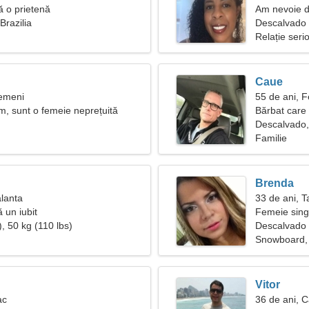
tă o prietenă
Am nevoie de
Brazilia
Descalvado
Relație seri
Caue
Gemeni
55 de ani, F
im, sunt o femeie neprețuită
Bărbat care
Descalvado, 
Familie
Brenda
alanta
33 de ani, T
ă un iubit
Femeie sing
, 50 kg (110 lbs)
Descalvado
Snowboard, 
Vitor
ac
36 de ani, C