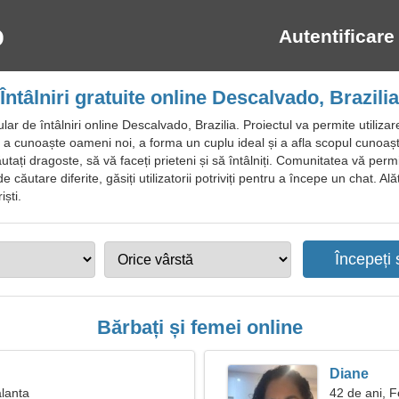
Autentificare
Întâlniri gratuite online Descalvado, Brazilia
ar de întâlniri online Descalvado, Brazilia. Proiectul va permite utiliz
i, a cunoaște oameni noi, a forma un cuplu ideal și a afla scopul cunoașterii
ăutați dragoste, să vă faceți prieteni și să întâlniți. Comunitatea vă per
de căutare diferite, găsiți utilizatorii potriviți pentru a începe un chat. Alăt
iști.
Bărbați și femei online
Diane
alanta
42 de ani, F