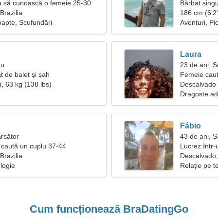
a să cunoască o femeie 25-30
Bărbat singu
Brazilia
186 cm (6'2"
oapte, Scufundări
Aventuri, Pi
Laura
eu
23 de ani, S
t de balet și șah
Femeie caut
, 63 kg (138 lbs)
Descalvado
Dragoste ad
Fábio
ărsător
43 de ani, S
caută un cuplu 37-44
Lucrez într-
Brazilia
fantastică
Descalvado, 
logie
Relație pe t
Cum funcționează BraDatingGo