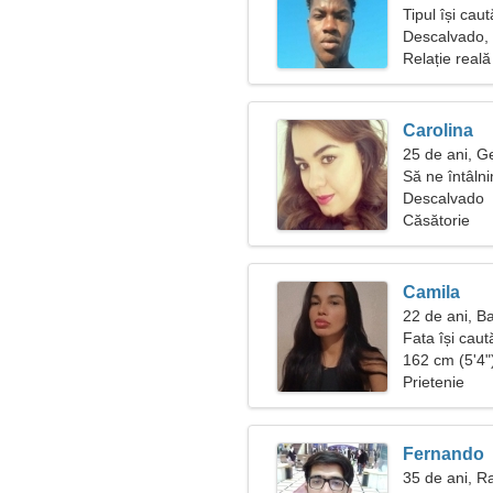
Tipul își cau
Descalvado, 
Relație reală
Carolina
25 de ani, 
Să ne întâln
Descalvado
Căsătorie
Camila
22 de ani, B
Fata își caut
162 cm (5'4")
Prietenie
Fernando
35 de ani, R