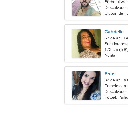
Bărbatul vre
Descalvado, 
Cluburi de n
Gabrielle
57 de ani, L
Sunt interesa
173 cm (5'9")
Nuntă
Ester
32 de ani, V
Femeie care 
Descalvado, 
Fotbal, Psiho