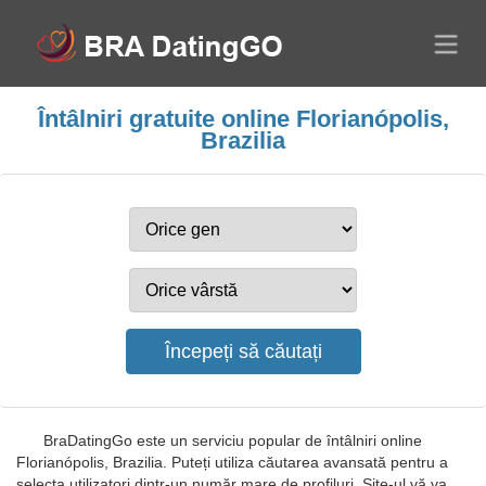
Întâlniri gratuite online Florianópolis,
Brazilia
BraDatingGo este un serviciu popular de întâlniri online
Florianópolis, Brazilia. Puteți utiliza căutarea avansată pentru a
selecta utilizatori dintr-un număr mare de profiluri. Site-ul vă va