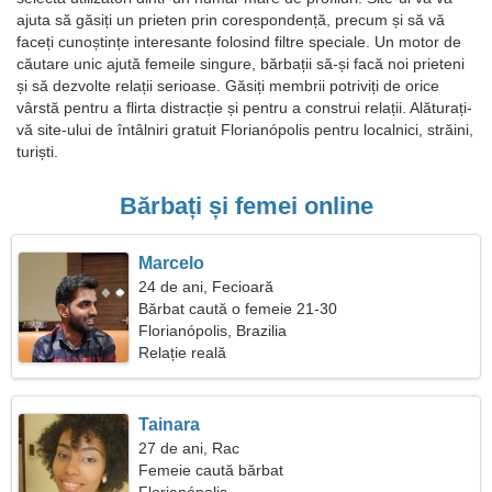
ajuta să găsiți un prieten prin corespondență, precum și să vă
faceți cunoștințe interesante folosind filtre speciale. Un motor de
căutare unic ajută femeile singure, bărbații să-și facă noi prieteni
și să dezvolte relații serioase. Găsiți membrii potriviți de orice
vârstă pentru a flirta distracție și pentru a construi relații. Alăturați-
vă site-ului de întâlniri gratuit Florianópolis pentru localnici, străini,
turiști.
Bărbați și femei online
Marcelo
24 de ani, Fecioară
Bărbat caută o femeie 21-30
Florianópolis, Brazilia
Relație reală
Tainara
27 de ani, Rac
Femeie caută bărbat