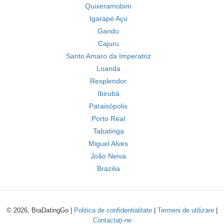
Quixeramobim
Igarapé Açu
Gandu
Cajuru
Santo Amaro da Imperatriz
Loanda
Resplendor
Ibirubá
Paraisópolis
Porto Real
Tabatinga
Miguel Alves
João Neiva
Brazilia
© 2026, BraDatingGo |
Politica de confidentialitate
|
Termeni de utilizare
|
Contactați-ne