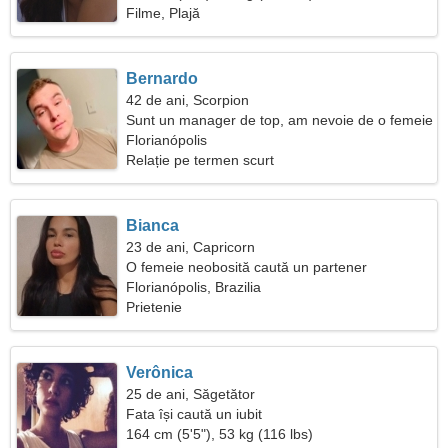
Filme, Plajă
Bernardo
42 de ani, Scorpion
Sunt un manager de top, am nevoie de o femeie
drăguță
Florianópolis
Relație pe termen scurt
Bianca
23 de ani, Capricorn
O femeie neobosită caută un partener
Florianópolis, Brazilia
Prietenie
Verônica
25 de ani, Săgetător
Fata își caută un iubit
164 cm (5'5"), 53 kg (116 lbs)