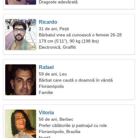
Dragoste adevărată
Ricardo
31 de ani, Pești
Bărbatul vrea să cunoască o femeie 26-28
179 cm (5'11"), 90 kg (198 lbs)
Electronică, Graffiti
Rafael
59 de ani, Leu
Bărbat care caută o doamnă în vârstă
Florianópolis
Familie
Vitoria
56 de ani, Berbec
Prefer călătoriile și patinajul cu role
Florianópolis, Brazilia
Nuntă