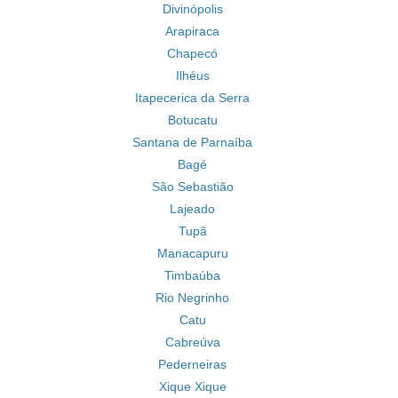
Divinópolis
Arapiraca
Chapecó
Ilhéus
Itapecerica da Serra
Botucatu
Santana de Parnaíba
Bagé
São Sebastião
Lajeado
Tupã
Manacapuru
Timbaúba
Rio Negrinho
Catu
Cabreúva
Pederneiras
Xique Xique