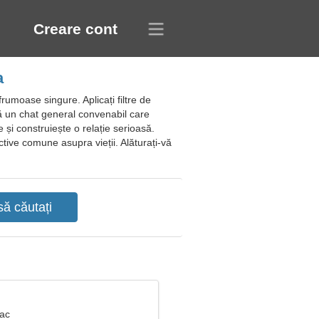
Creare cont
a
frumoase singure. Aplicați filtre de
eră un chat general convenabil care
și construiește o relație serioasă.
ective comune asupra vieții. Alăturați-vă
Rac