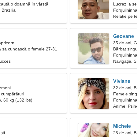
caută o doamnă în vârstă
Lucrez la se
 Brazilia
femeie bun
Forquilhinh
Relație pe t
Geovane
apricorn
35 de ani, 
a să cunoască o femeie 27-31
Bărbat singu
Forquilhinha
Succes
Navigație, S
Viviane
Gemeni
32 de ani, 
i cumpărături
Femeie sing
, 60 kg (132 lbs)
Forquilhinh
Anime, Psih
Michele
ști
25 de ani, B