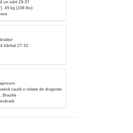
tă un iubit 29-37
), 49 kg (108 lbs)
oasa
ărsător
ă bărbat 27-32
a
apricorn
ativă caută o relație de dragoste
, Brazilia
evărată