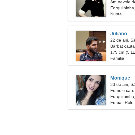
Am nevoie de 
Forquilhinha,
Nuntă
Juliano
22 de ani, S
Bărbat caută
179 cm (5'11"
Familie
Monique
33 de ani, S
Femeie care 
Forquilhinha,
Fotbal, Role