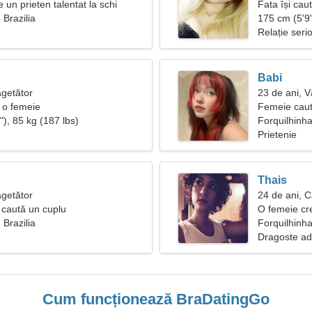
un prieten talentat la schi
Fata își cau
 Brazilia
175 cm (5'9"
Relație seri
Babi
ăgetător
23 de ani, V
 o femeie
Femeie caut
), 85 kg (187 lbs)
Forquilhinh
Prietenie
Thais
ăgetător
24 de ani, C
caută un cuplu
O femeie cre
 Brazilia
Forquilhinha
Dragoste ad
Cum funcționează BraDatingGo