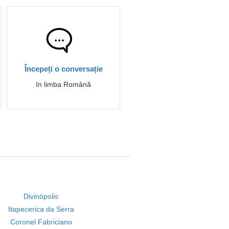
Începeți o conversație
In limba Română
Divinópolis
Itapecerica da Serra
Coronel Fabriciano