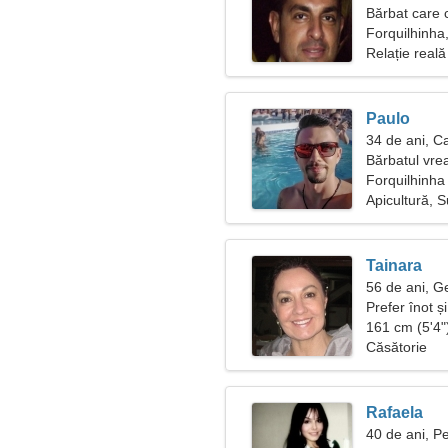
Bărbat care 
Forquilhinha,
Relație reală
Paulo
34 de ani, C
Bărbatul vre
Forquilhinha
Apicultură, 
Tainara
56 de ani, 
Prefer înot ș
161 cm (5'4")
Căsătorie
Rafaela
40 de ani, Pe