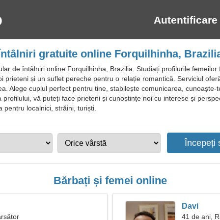
Autentificare
Întâlniri gratuite online Forquilhinha, Brazili
 de întâlniri online Forquilhinha, Brazilia. Studiați profilurile femeilor 
noi prieteni și un suflet pereche pentru o relație romantică. Serviciul of
a. Alege cuplul perfect pentru tine, stabilește comunicarea, cunoaște-te 
a profilului, vă puteți face prieteni și cunoștințe noi cu interese și persp
 pentru localnici, străini, turiști.
Bărbați și femei online
Davi
ărsător
41 de ani, 