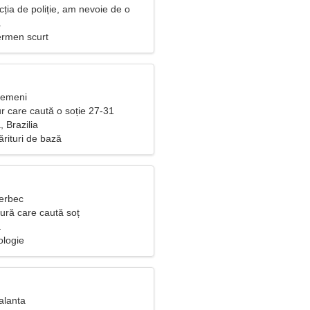
cția de poliție, am nevoie de o
ă
a
ermen scurt
Gemeni
r care caută o soție 27-31
, Brazilia
ărituri de bază
Berbec
ură care caută soț
a
ologie
alanta