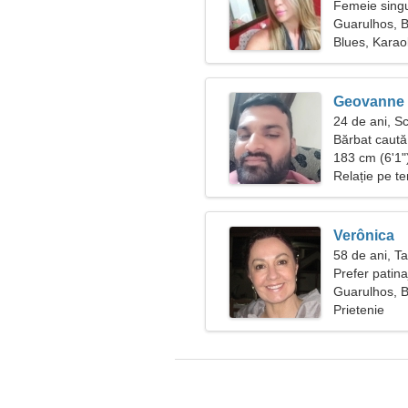
Femeie singu
Guarulhos, B
Blues, Kara
Geovanne
24 de ani, S
Bărbat caută
183 cm (6'1")
Relație pe t
Verônica
58 de ani, T
Prefer patinaj
Guarulhos, B
Prietenie