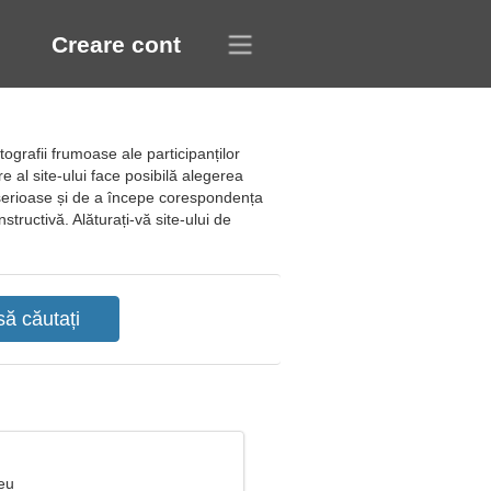
Creare cont
ografii frumoase ale participanților
re al site-ului face posibilă alegerea
ii serioase și de a începe corespondența
structivă. Alăturați-vă site-ului de
eu