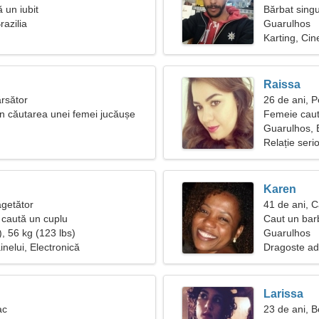
ă un iubit
Bărbat singu
razilia
Guarulhos
Karting, Ci
Raissa
ărsător
26 de ani, P
 în căutarea unei femei jucăușe
Femeie caut
Guarulhos, B
Relație seri
Karen
ăgetător
41 de ani, C
caută un cuplu
Caut un barb
, 56 kg (123 lbs)
Guarulhos
nelui, Electronică
Dragoste ad
Larissa
ac
23 de ani, 