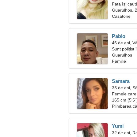
Fata își caut
Guarulhos, B
Căsătorie
Pablo
46 de ani, V
Sunt polițist
Guarulhos
Familie
Samara
35 de ani, S
Femeie care 
165 cm (5'5")
Plimbarea câi
Yumi
32 de ani, R