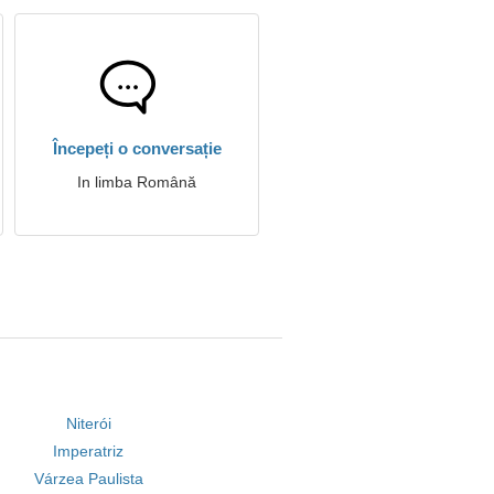
Începeți o conversație
In limba Română
Niterói
Imperatriz
Várzea Paulista