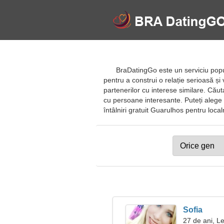
BraDatingGo este un serviciu popula
pentru a construi o relație serioasă și 
partenerilor cu interese similare. Căut
cu persoane interesante. Puteți alege ce
întâlniri gratuit Guarulhos pentru localnic
Sofia
27 de ani, L