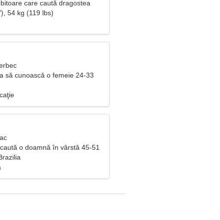
itoare care caută dragostea
), 54 kg (119 lbs)
Berbec
ea să cunoască o femeie 24-33
caţie
Rac
 caută o doamnă în vârstă 45-51
razilia
ă