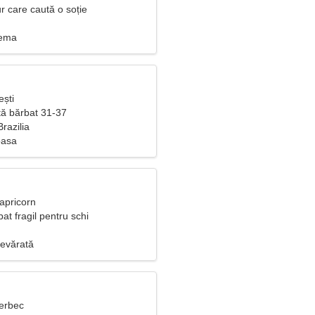
r care caută o soție
nema
ești
ă bărbat 31-37
razilia
oasa
apricorn
at fragil pentru schi
evărată
Berbec