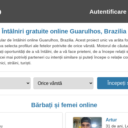
Autentificare
Întâlniri gratuite online Guarulhos, Brazilia
r de întâlniri online Guarulhos, Brazilia. Acest proiect unic va arăta fot
va selecta profiluri ale fetelor potrivite de orice vârstă. Motorul de căuta
ați oportunități de a vă întâlni, de a vă face prieteni, de a începe relaț
i mai potriviți parteneri cu intenții similare și puteți începe o relație con
i, străini, turiști.
Bărbați și femei online
Artur
eu
31 de ani, L