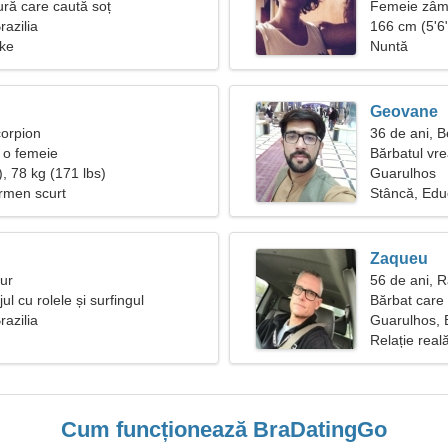
ră care caută soț
Femeie zâmb
razilia
adevărată
166 cm (5'6"
oke
Nuntă
Geovane
corpion
36 de ani, 
 o femeie
Bărbatul vr
, 78 kg (171 lbs)
Guarulhos
ermen scurt
Stâncă, Edu
Zaqueu
aur
56 de ani, 
ul cu rolele și surfingul
Bărbat care
razilia
Guarulhos, B
Relație real
Cum funcționează BraDatingGo