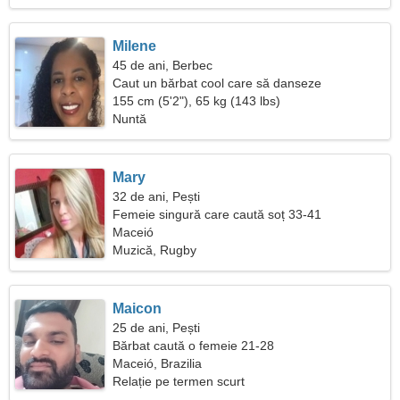
Milene
45 de ani, Berbec
Caut un bărbat cool care să danseze
155 cm (5'2"), 65 kg (143 lbs)
Nuntă
Mary
32 de ani, Pești
Femeie singură care caută soț 33-41
Maceió
Muzică, Rugby
Maicon
25 de ani, Pești
Bărbat caută o femeie 21-28
Maceió, Brazilia
Relație pe termen scurt