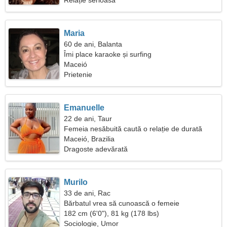
Relație serioasa
Maria
60 de ani, Balanta
Îmi place karaoke și surfing
Maceió
Prietenie
Emanuelle
22 de ani, Taur
Femeia nesăbuită caută o relație de durată
Maceió, Brazilia
Dragoste adevărată
Murilo
33 de ani, Rac
Bărbatul vrea să cunoască o femeie
182 cm (6'0"), 81 kg (178 lbs)
Sociologie, Umor