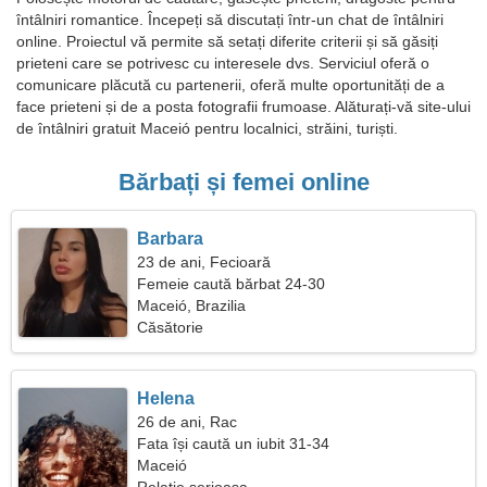
întâlniri romantice. Începeți să discutați într-un chat de întâlniri
online. Proiectul vă permite să setați diferite criterii și să găsiți
prieteni care se potrivesc cu interesele dvs. Serviciul oferă o
comunicare plăcută cu partenerii, oferă multe oportunități de a
face prieteni și de a posta fotografii frumoase. Alăturați-vă site-ului
de întâlniri gratuit Maceió pentru localnici, străini, turiști.
Bărbați și femei online
Barbara
23 de ani, Fecioară
Femeie caută bărbat 24-30
Maceió, Brazilia
Căsătorie
Helena
26 de ani, Rac
Fata își caută un iubit 31-34
Maceió