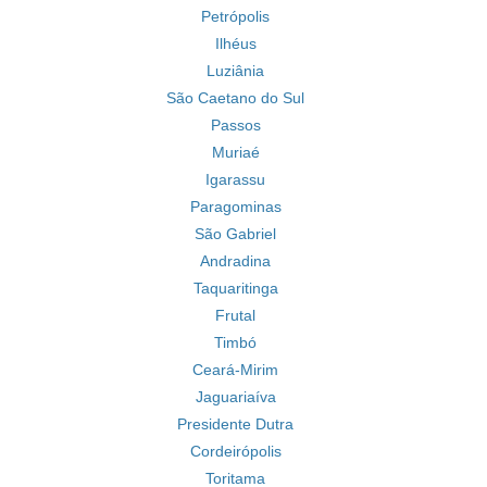
Petrópolis
Ilhéus
Luziânia
São Caetano do Sul
Passos
Muriaé
Igarassu
Paragominas
São Gabriel
Andradina
Taquaritinga
Frutal
Timbó
Ceará-Mirim
Jaguariaíva
Presidente Dutra
Cordeirópolis
Toritama