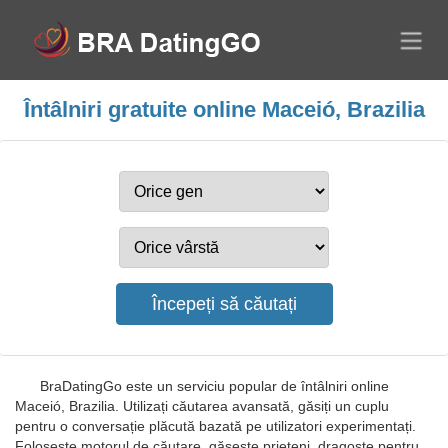
Întâlniri gratuite online Maceió, Brazilia
BraDatingGo este un serviciu popular de întâlniri online
Maceió, Brazilia. Utilizați căutarea avansată, găsiți un cuplu
pentru o conversație plăcută bazată pe utilizatori experimentați.
Folosește motorul de căutare, găsește prieteni, dragoste pentru