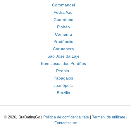
Coromandel
Pedra Azul
Guaratuba
Pinhão
Camamu
Pradópolis
Carutapera
São José da Laje
Bom Jesus dos Perdões
Peabiru
Papagaios
Joanópolis
Brazilia
© 2026, BraDatingGo |
Politica de confidentialitate
|
Termeni de utilizare
|
Contactați-ne