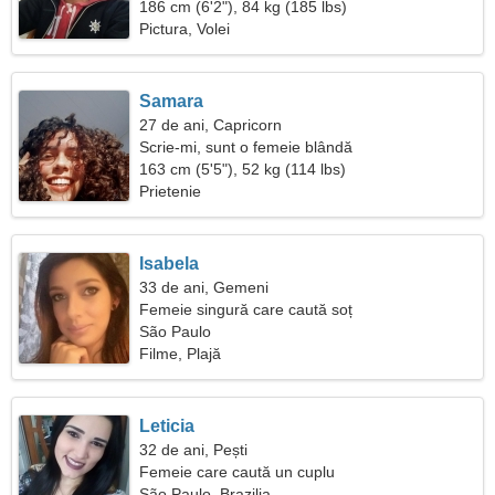
186 cm (6'2"), 84 kg (185 lbs)
Pictura, Volei
Samara
27 de ani, Capricorn
Scrie-mi, sunt o femeie blândă
163 cm (5'5"), 52 kg (114 lbs)
Prietenie
Isabela
33 de ani, Gemeni
Femeie singură care caută soț
São Paulo
Filme, Plajă
Leticia
32 de ani, Pești
Femeie care caută un cuplu
São Paulo, Brazilia