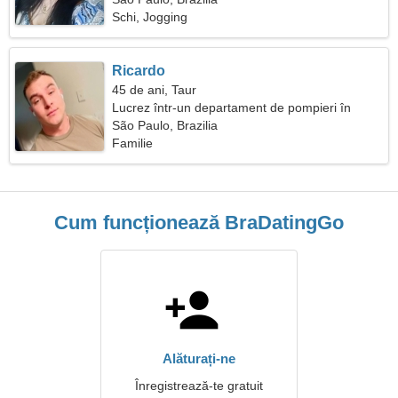
Schi, Jogging
Ricardo
45 de ani, Taur
Lucrez într-un departament de pompieri în
căutarea unei femei jucăușe
São Paulo, Brazilia
Familie
Cum funcționează BraDatingGo
Alăturați-ne
Înregistrează-te gratuit