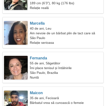
189 cm (6'3"), 80 kg (176 lbs)
Relație reală
Marcella
40 de ani, Leu
Am nevoie de un bărbat plin de tact care să
călătorească împreună
São Paulo
Relație serioasa
Fernanda
55 de ani, Săgetător
Îmi place tenisul și întâlnirile
São Paulo, Brazilia
Nuntă
Maicon
35 de ani, Fecioară
Bărbatul vrea să cunoască o femeie