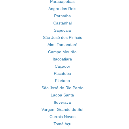
Parauapebas
Angra dos Reis
Parnaíba
Castanhal
Sapucaia
São José dos Pinhais
Alm. Tamandaré
Campo Mourão
Itacoatiara
Caçador
Pacatuba
Floriano
São José do Rio Pardo
Lagoa Santa
Ituverava
Vargem Grande do Sul
Currais Novos
Tomé Açu