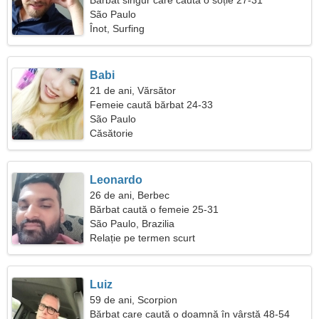
Bărbat singur care caută o soție 27-31
São Paulo
Înot, Surfing
Babi
21 de ani, Vărsător
Femeie caută bărbat 24-33
São Paulo
Căsătorie
Leonardo
26 de ani, Berbec
Bărbat caută o femeie 25-31
São Paulo, Brazilia
Relație pe termen scurt
Luiz
59 de ani, Scorpion
Bărbat care caută o doamnă în vârstă 48-54