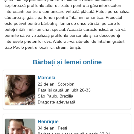
Explorează profilurile altor utilizatori pentru a găsi interlocutori
interesanți pentru o comunicare virtuală plăcută.Puteți personaliza
căutarea și găsiți parteneri pentru întâlniri romantice. Proiectul
este potrivit pentru bărbați și femei de orice vârstă, pe care le
puteți întâlni într-un chat special. Această caracteristică unică vă
permite să vă vizualizați profilurile personale și să descoperiți
interesele prietenilor dvs. Alăturați-vă site-ului de întâlniri gratuit
São Paulo pentru localnici, străini, turiști.
Bărbați și femei online
Marcela
22 de ani, Scorpion
Fata își caută un iubit 26-33
São Paulo, Brazilia
Dragoste adevărată
Henrique
34 de ani, Pești