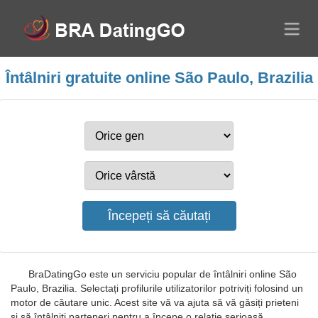
Întâlniri gratuite online São Paulo, Brazilia
BraDatingGo este un serviciu popular de întâlniri online São
Paulo, Brazilia. Selectați profilurile utilizatorilor potriviți folosind un
motor de căutare unic. Acest site vă va ajuta să vă găsiți prieteni
și să întâlniți parteneri pentru a începe o relație serioasă.