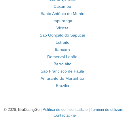
Caxambu
Santo Antônio do Monte
Itapuranga
Viçosa
São Gonçalo do Sapucaí
Estreito
Itaocara
Demerval Lobão
Barro Alto
São Francisco de Paula
Amarante do Maranhão
Brazilia
© 2026, BraDatingGo |
Politica de confidentialitate
|
Termeni de utilizare
|
Contactați-ne