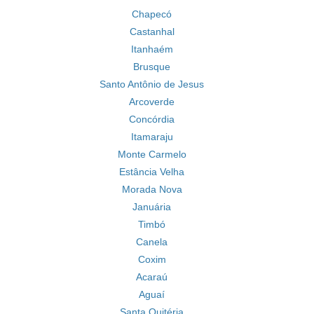
Chapecó
Castanhal
Itanhaém
Brusque
Santo Antônio de Jesus
Arcoverde
Concórdia
Itamaraju
Monte Carmelo
Estância Velha
Morada Nova
Januária
Timbó
Canela
Coxim
Acaraú
Aguaí
Santa Quitéria