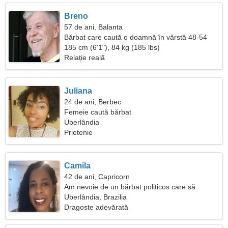
Breno
57 de ani, Balanta
Bărbat care caută o doamnă în vârstă 48-54
185 cm (6'1"), 84 kg (185 lbs)
Relație reală
Juliana
24 de ani, Berbec
Femeie caută bărbat
Uberlândia
Prietenie
Camila
42 de ani, Capricorn
Am nevoie de un bărbat politicos care să
călătorească împreună
Uberlândia, Brazilia
Dragoste adevărată