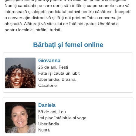
Numiți candidații pe care doriți să-i întâlniți cu persoanele care vă
interesează și alegeți candidatul potrivit pentru căsătorie. Începeți
o conversație distractivă și fă-ți noi prieteni într-o conversație
obișnuită. Alăturați-vă site-ului de întâlniri gratuit Uberlândia
pentru localnici, străini, turiști.
Bărbați și femei online
Giovanna
26 de ani, Pești
Fata își caută un iubit
Uberlândia, Brazilia
Căsătorie
Daniela
59 de ani, Leu
Îmi plac întâlnirile și yoga
Uberlândia
Nuntă