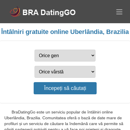
Întâlniri gratuite online Uberlândia, Brazilia
BraDatingGo este un serviciu popular de întâlniri online
Uberlândia, Brazilia. Comunitatea oferă o bază de date mare de
profiluri și un serviciu de căutare la îndemână care vă permite să
găsiți partenerii potriviți pentru a vă face noi prieteni și dragoste.