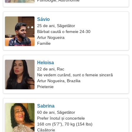
Psihologie, Astronomie
Sávio
25 de ani, Săgetător
Bărbat caută o femeie 24-30
Artur Nogueira
Familie
Heloisa
22 de ani, Rac
Ne vedem curând, sunt o femeie sinceră
Artur Nogueira, Brazilia
Prietenie
Sabrina
60 de ani, Săgetător
Prefer înotul și concertele
168 cm (5'7"), 70 kg (154 lbs)
Căsătorie