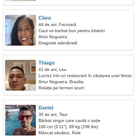
Clara
44 de ani, Fecioară
Caut un barbat bun pentru intalniri
Artur Nogueira
Dragoste adevărată
Thiago
41 de ani, Leu
Lucrez într-un restaurant în căutarea unei femei
înflăcărate
Artur Nogueira, Brazilia
Relație pe termen scurt
Daniel
35 de ani, Taur
Bărbat singur care caută o soție
180 cm (5'11"), 89 kg (196 lbs)
Mâncat sănătos, Role