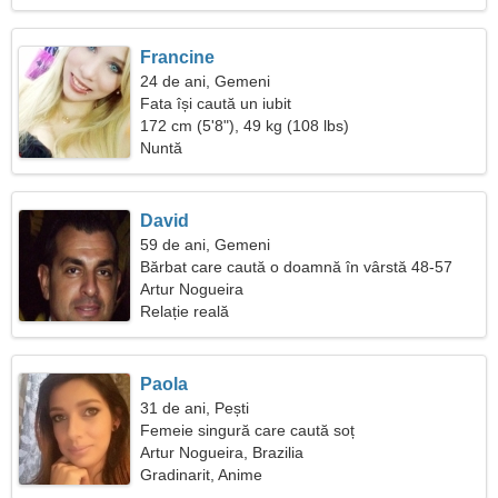
Francine
24 de ani, Gemeni
Fata își caută un iubit
172 cm (5'8"), 49 kg (108 lbs)
Nuntă
David
59 de ani, Gemeni
Bărbat care caută o doamnă în vârstă 48-57
Artur Nogueira
Relație reală
Paola
31 de ani, Pești
Femeie singură care caută soț
Artur Nogueira, Brazilia
Gradinarit, Anime