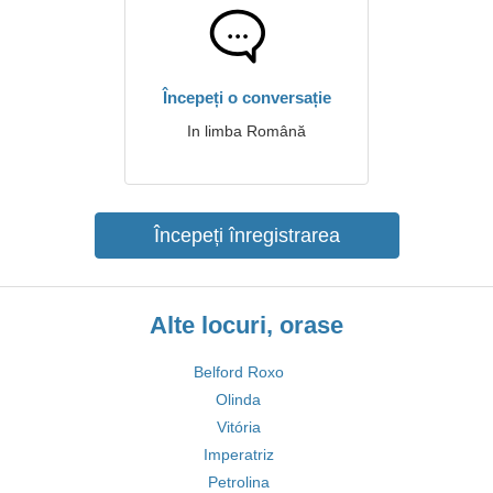
Începeți o conversație
In limba Română
Începeți înregistrarea
Alte locuri, orase
Belford Roxo
Olinda
Vitória
Imperatriz
Petrolina