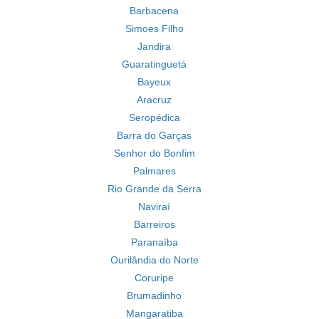
Barbacena
Simoes Filho
Jandira
Guaratinguetá
Bayeux
Aracruz
Seropédica
Barra do Garças
Senhor do Bonfim
Palmares
Rio Grande da Serra
Naviraí
Barreiros
Paranaíba
Ourilândia do Norte
Coruripe
Brumadinho
Mangaratiba