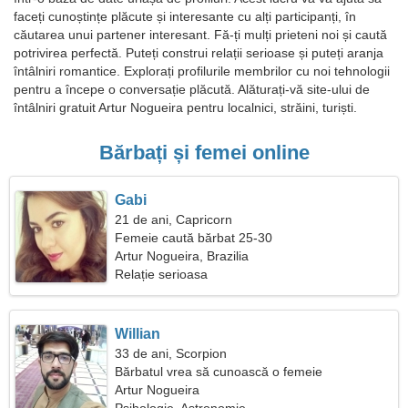
faceți cunoștințe plăcute și interesante cu alți participanți, în
căutarea unui partener interesant. Fă-ți mulți prieteni noi și caută
potrivirea perfectă. Puteți construi relații serioase și puteți aranja
întâlniri romantice. Explorați profilurile membrilor cu noi tehnologii
pentru a începe o conversație plăcută. Alăturați-vă site-ului de
întâlniri gratuit Artur Nogueira pentru localnici, străini, turiști.
Bărbați și femei online
Gabi
21 de ani, Capricorn
Femeie caută bărbat 25-30
Artur Nogueira, Brazilia
Relație serioasa
Willian
33 de ani, Scorpion
Bărbatul vrea să cunoască o femeie
Artur Nogueira