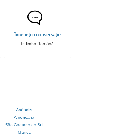
Începeți o conversație
In limba Română
Anápolis
Americana
São Caetano do Sul
Maricá