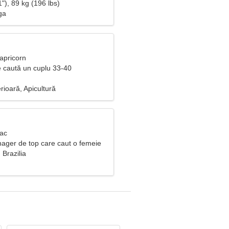
"), 89 kg (196 lbs)
ga
apricorn
 caută un cuplu 33-40
rioară, Apicultură
Rac
ager de top care caut o femeie
 Brazilia