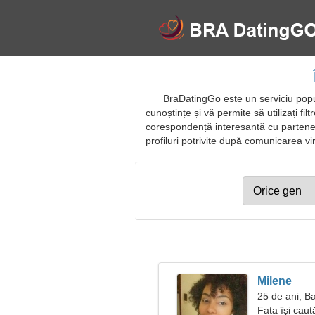
BraDatingGo este un serviciu popul
cunoștințe și vă permite să utilizați fil
corespondență interesantă cu parteneri
profiluri potrivite după comunicarea virtu
Milene
25 de ani, B
Fata își caut