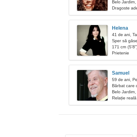
Belo Jardim, 
Dragoste ad
Helena
41 de ani, T
Sper să găse
171 cm (5'8")
Prietenie
Samuel
59 de ani, Pe
Bărbat care 
Belo Jardim, 
Relație reală