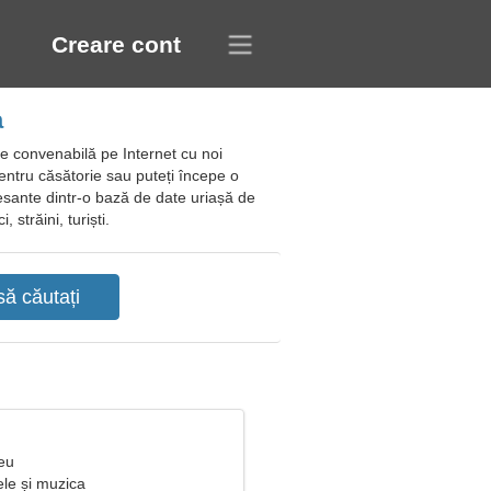
Creare cont
a
re convenabilă pe Internet cu noi
ă pentru căsătorie sau puteți începe o
resante dintr-o bază de date uriașă de
 străini, turiști.
eu
ele și muzica