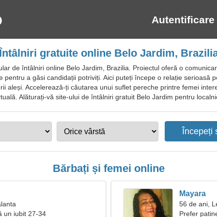
Autentificare
Întâlniri gratuite online Belo Jardim, Brazili
ar de întâlniri online Belo Jardim, Brazilia. Proiectul oferă o comunica
tre pentru a găsi candidații potriviți. Aici puteți începe o relație serioas
i aleși. Accelerează-ți căutarea unui suflet pereche printre femei inte
ală. Alăturați-vă site-ului de întâlniri gratuit Belo Jardim pentru localnici,
Bărbați și femei online
Mayara
alanta
56 de ani, L
ă un iubit 27-34
Prefer patin