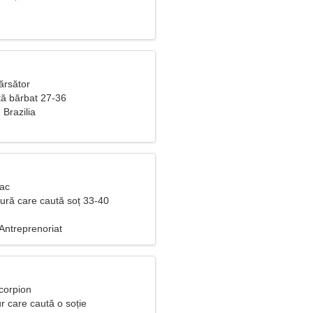
ărsător
ă bărbat 27-36
 Brazilia
Rac
ură care caută soț 33-40
Antreprenoriat
corpion
r care caută o soție