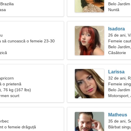
Brazilia
Belo Jardim
oasa
Nuntă
Isadora
eu
26 de ani, V
a să cunoască o femeie 23-30
Femeie caut
Belo Jardim,
zică
Căsătorie
Larissa
apricorn
32 de ani, 
tă o prietenă
Femeie sing
, 76 kg (167 lbs)
Belo Jardim
ermen scurt
Motorsport, 
Matheus
erbec
35 de ani, S
t o femeie drăguță
Bărbat singu