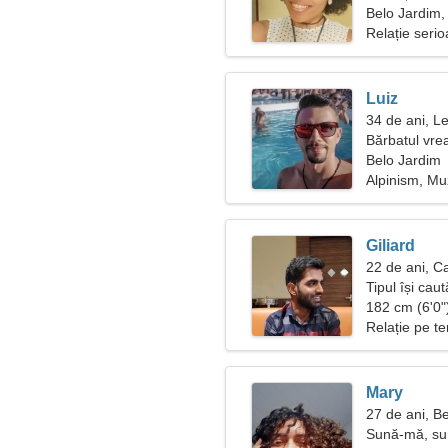
Belo Jardim, 
Relație seri
Luiz
34 de ani, L
Bărbatul vre
Belo Jardim
Alpinism, Mu
Giliard
22 de ani, C
Tipul își cau
182 cm (6'0")
Relație pe t
Mary
27 de ani, B
Sună-mă, sun