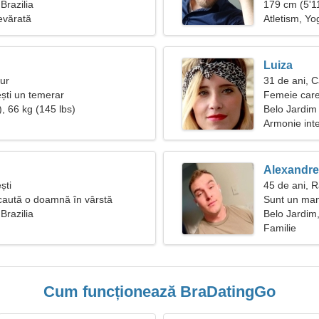
Brazilia
179 cm (5'11
evărată
Atletism, Yo
Luiza
aur
31 de ani, C
ști un temerar
Femeie care
, 66 kg (145 lbs)
Belo Jardim
Armonie inte
Alexandre
ști
45 de ani, 
caută o doamnă în vârstă
Sunt un man
Brazilia
atrăgătoare
Belo Jardim,
Familie
Cum funcționează BraDatingGo