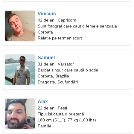
Vinicius
42 de ani, Capricorn
Sunt fotograf care caut o femeie senzuala
Coroatá
Relație pe termen scurt
Samuel
31 de ani, Vărsător
Bărbat singur care caută o soție
Coroatá, Brazilia
Dragoste, Scufundări
Alex
22 de ani, Pești
Tipul își caută o prietenă
180 cm (5'11"), 77 kg (169 lbs)
Familie