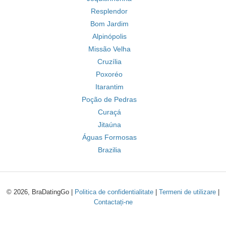
Resplendor
Bom Jardim
Alpinópolis
Missão Velha
Cruzília
Poxoréo
Itarantim
Poção de Pedras
Curaçá
Jitaúna
Águas Formosas
Brazilia
© 2026, BraDatingGo |
Politica de confidentialitate
|
Termeni de utilizare
|
Contactați-ne