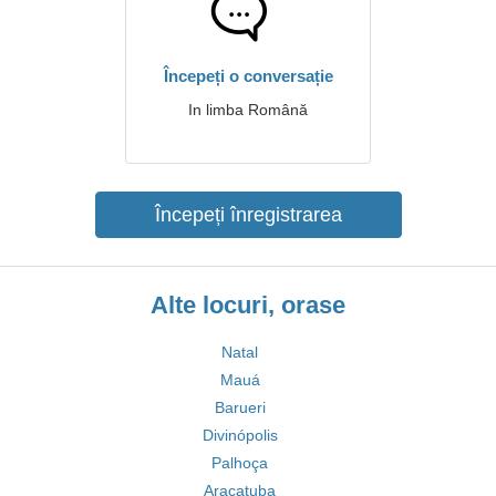
Începeți o conversație
In limba Română
Începeți înregistrarea
Alte locuri, orase
Natal
Mauá
Barueri
Divinópolis
Palhoça
Araçatuba