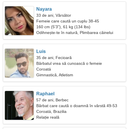
Nayara
33 de ani, Vărsător
Femeie care caută un cuplu 38-45
160 cm (5'3"), 61 kg (134 lbs)
Odihnește-te în natură, Plimbarea câinelui
Luis
35 de ani, Fecioară
Bărbatul vrea să cunoască o femeie
Coroatá
Gimnastică, Atletism
Raphael
57 de ani, Berbec
Bărbat care caută o doamnă în vârstă 49-53
Coroatá, Brazilia
Relație reală