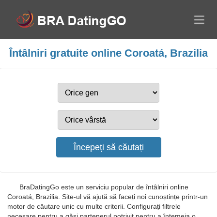
Întâlniri gratuite online Coroatá, Brazilia
BraDatingGo este un serviciu popular de întâlniri online
Coroatá, Brazilia. Site-ul vă ajută să faceți noi cunoștințe printr-un
motor de căutare unic cu multe criterii. Configurați filtrele
necesare pentru a găsi partenerul potrivit pentru a întemeia o