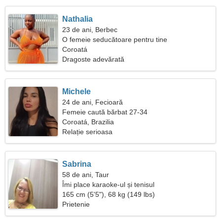
Nathalia
23 de ani, Berbec
O femeie seducătoare pentru tine
Coroatá
Dragoste adevărată
Michele
24 de ani, Fecioară
Femeie caută bărbat 27-34
Coroatá, Brazilia
Relație serioasa
Sabrina
58 de ani, Taur
Îmi place karaoke-ul și tenisul
165 cm (5'5"), 68 kg (149 lbs)
Prietenie