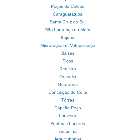
Poços de Caldas
Caraguatatuba
Santa Cruz do Sul
São Lourenço da Mata
Itajubá
Microregion of Votuporanga
Balsas
Picos
Registro
Orlândia
Guarabira
Conceição do Coité
Tôrres
Capitão Poço
Louveira
Pontes e Lacerda
Antonina
Jequitinhonha