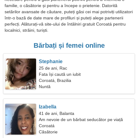
familie, o căsătorie și pentru a începe o prietenie. Datorită
setărilor avansate de căutare, puteți găsi cei mai potriviți utilizatori
într-o bază de date mare de profiluri și puteți alege partenerii
perfecți. Alăturați-vă site-ului de întâlniri gratuit Coroatá pentru
localnici, străini, turiști.
Bărbați și femei online
Stephanie
25 de ani, Rac
Fata își caută un iubit
Coroatá, Brazilia
Nuntă
Izabella
41 de ani, Balanta
Am nevoie de un bărbat seducător pe viață
Coroatá
Căsătorie