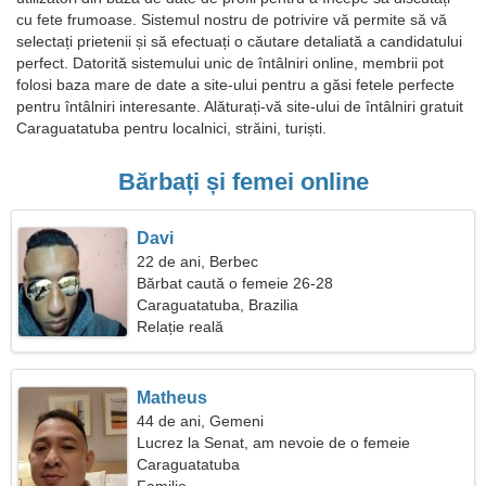
cu fete frumoase. Sistemul nostru de potrivire vă permite să vă
selectați prietenii și să efectuați o căutare detaliată a candidatului
perfect. Datorită sistemului unic de întâlniri online, membrii pot
folosi baza mare de date a site-ului pentru a găsi fetele perfecte
pentru întâlniri interesante. Alăturați-vă site-ului de întâlniri gratuit
Caraguatatuba pentru localnici, străini, turiști.
Bărbați și femei online
Davi
22 de ani, Berbec
Bărbat caută o femeie 26-28
Caraguatatuba, Brazilia
Relație reală
Matheus
44 de ani, Gemeni
Lucrez la Senat, am nevoie de o femeie
sensibilă
Caraguatatuba