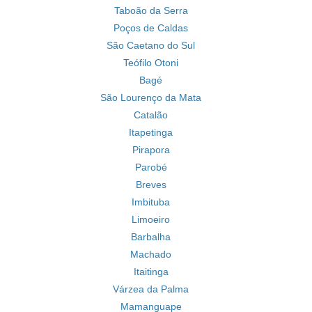
Taboão da Serra
Poços de Caldas
São Caetano do Sul
Teófilo Otoni
Bagé
São Lourenço da Mata
Catalão
Itapetinga
Pirapora
Parobé
Breves
Imbituba
Limoeiro
Barbalha
Machado
Itaitinga
Várzea da Palma
Mamanguape