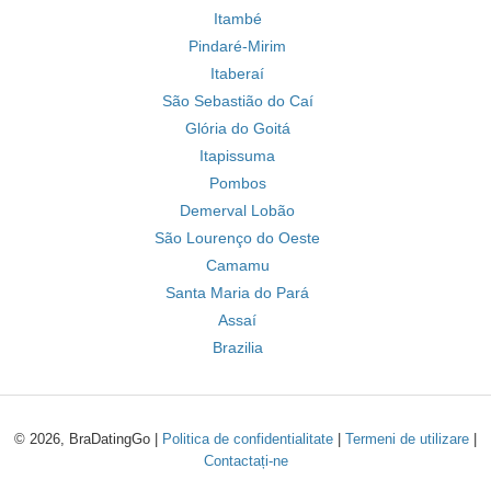
Itambé
Pindaré-Mirim
Itaberaí
São Sebastião do Caí
Glória do Goitá
Itapissuma
Pombos
Demerval Lobão
São Lourenço do Oeste
Camamu
Santa Maria do Pará
Assaí
Brazilia
© 2026, BraDatingGo |
Politica de confidentialitate
|
Termeni de utilizare
|
Contactați-ne