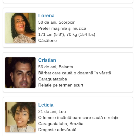
Lorena
58 de ani, Scorpion
Prefer mașinile și muzica
171 cm (5'8"), 70 kg (154 lbs)
Căsătorie
Cristian
56 de ani, Balanta
Bărbat care caută o doamnă în vârstă
Caraguatatuba
Relație pe termen scurt
Leticia
21 de ani, Leu
O femeie încântătoare care caută o relație
serioasă
Caraguatatuba, Brazilia
Dragoste adevărată