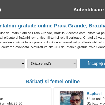
Autentificare
Întâlniri gratuite online Praia Grande, Brazili
ar de întâlniri online Praia Grande, Brazilia. Această comunitate vă pe
plăcute și întâlniri romantice, flirturi și relații serioase. Chatul vă va aju
nline și să vă faceți prieteni după ce ați vizualizat profilurile utilizatoril
d căutarea avansată. Alăturați-vă site-ului de întâlniri gratuit Praia Grande 
Bărbați și femei online
Raphael
aur
34 de ani, P
ă un iubit 23-30
Bărbatul vr