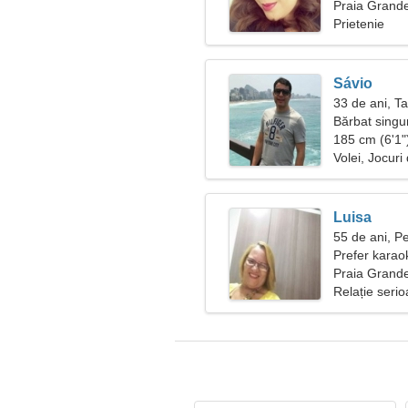
adevărată
Praia Grande
Prietenie
Sávio
33 de ani, T
Bărbat singu
185 cm (6'1")
Volei, Jocur
Luisa
55 de ani, Pe
Prefer karaok
Praia Grande
Relație seri