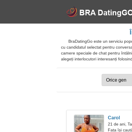
BraDatingGo este un serviciu popul
cu candidatul selectat pentru conversații 
camere speciale de chat pentru întâlniri o
alegeți interlocutori interesanți folosin
Carol
21 de ani, T
Fata își caut