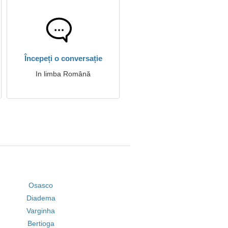
Începeți o conversație
In limba Română
Osasco
Diadema
Varginha
Bertioga