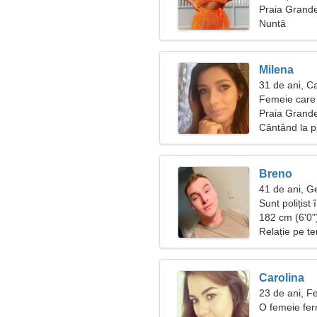
Praia Grande
Nuntă
Milena
31 de ani, C
Femeie care 
Praia Grand
Cântând la p
Breno
41 de ani, 
Sunt polițist
182 cm (6'0")
Relație pe t
Carolina
23 de ani, F
O femeie fer