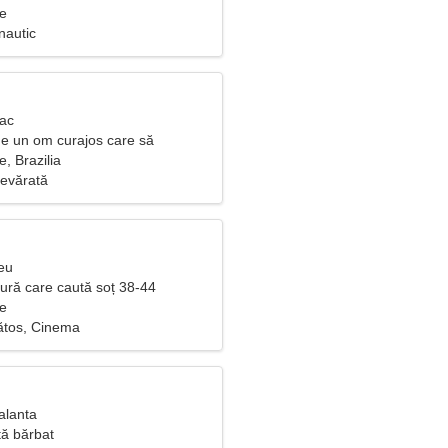
e
nautic
Rac
e un om curajos care să
mpreună
, Brazilia
evărată
eu
ură care caută soț 38-44
e
ătos, Cinema
alanta
ă bărbat