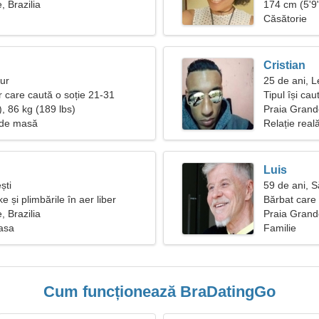
, Brazilia
174 cm (5'9"
Căsătorie
Cristian
aur
25 de ani, L
r care caută o soție 21-31
Tipul își ca
, 86 kg (189 lbs)
Praia Grand
i de masă
Relație real
Luis
ști
59 de ani, S
e și plimbările în aer liber
Bărbat care
, Brazilia
Praia Grande
oasa
Familie
Cum funcționează BraDatingGo