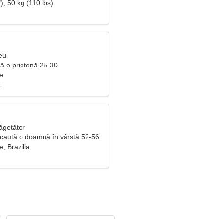
), 50 kg (110 lbs)
eu
ută o prietenă 25-30
e
ă
ăgetător
 caută o doamnă în vârstă 52-56
, Brazilia