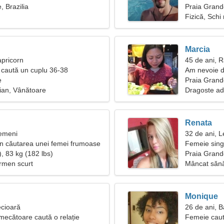
, Brazilia
Praia Grand
Fizică, Schi 
Marcia
apricorn
45 de ani, 
caută un cuplu 36-38
Am nevoie d
e
gătească î
Praia Grande
ian, Vânătoare
Dragoste ad
Renata
Gemeni
32 de ani, L
 în căutarea unei femei frumoase
Femeie sing
, 83 kg (182 lbs)
Praia Grand
ermen scurt
Mâncat săn
Monique
ecioară
26 de ani, B
mecătoare caută o relație
Femeie caut