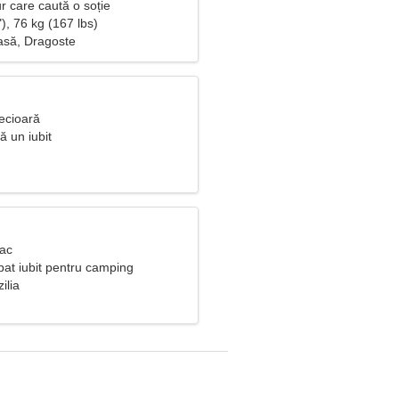
r care caută o soție
), 76 kg (167 lbs)
asă, Dragoste
ecioară
ă un iubit
Rac
bat iubit pentru camping
ilia