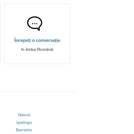
Începeți o conversație
In limba Română
Niterói
Ipatinga
Barretos