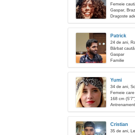
Femeie caut
Gaspar, Brazi
Dragoste ad
Patrick
24 de ani, R
Bărbat caută
Gaspar
Familie
Yumi
34 de ani, S
Femeie care 
168 cm (5'7")
Antrenamentu
Cristian
35 de ani, L