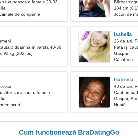
a să cunoască o femeie 23-33
Bărbat singu
lia
184 cm (6'1"
 Animale de companie
Jocuri de m
Isabella
Gemeni
26 de ani, F
caută o doamnă în vârstă 48-58
Fata își caut
, 92 kg (202 lbs)
Gaspar
Căsătorie
Gabriela
corpion
43 de ani, 
ucător care caut o femeie
Caut un bar
lia
Gaspar, Braz
ermen scurt
Nuntă
Cum funcționează BraDatingGo