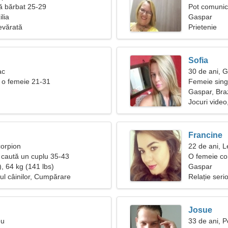
ă bărbat 25-29
Pot comunic
lia
Gaspar
evărată
Prietenie
Sofia
ac
30 de ani, 
 o femeie 21-31
Femeie sing
Gaspar, Braz
Jocuri video,
Francine
corpion
22 de ani, L
caută un cuplu 35-43
O femeie con
, 64 kg (141 lbs)
pasională
Gaspar
l câinilor, Cumpărare
Relație seri
Josue
eu
33 de ani, P