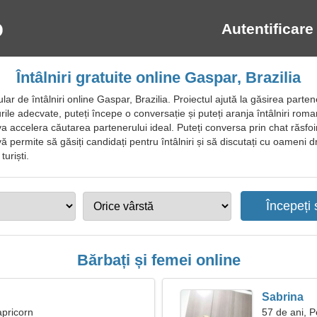
Autentificare
Întâlniri gratuite online Gaspar, Brazilia
r de întâlniri online Gaspar, Brazilia. Proiectul ajută la găsirea partene
urile adecvate, puteți începe o conversație și puteți aranja întâlniri roma
l va accelera căutarea partenerului ideal. Puteți conversa prin chat răsfoind
ă permite să găsiți candidați pentru întâlniri și să discutați cu oameni drăg
turiști.
Bărbați și femei online
Sabrina
apricorn
57 de ani, P