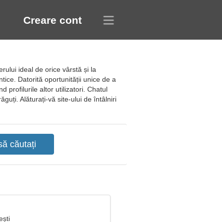
Creare cont
rului ideal de orice vârstă și la
ntice. Datorită oportunității unice de a
 profilurile altor utilizatori. Chatul
uți. Alăturați-vă site-ului de întâlniri
ești