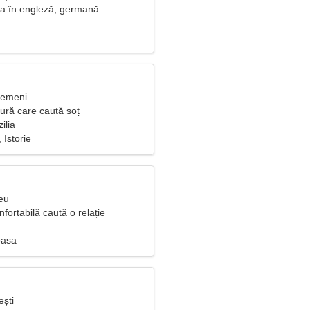
a în engleză, germană
Gemeni
ură care caută soț
ilia
 Istorie
eu
fortabilă caută o relație
oasa
ești