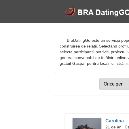
BraDatingGo este un serviciu popula
construirea de relații. Selectând profil
selecta participanții potriviți, proiectu
general convenabil de întâlniri online v
gratuit Gaspar pentru localnici, străini, 
Carolina
21 de ani, C