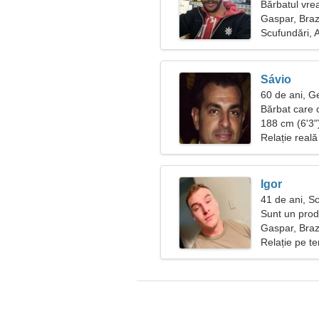
Bărbatul vre
Gaspar, Brazi
Scufundări,
Sávio
60 de ani, 
Bărbat care 
188 cm (6'3")
Relație reală
Igor
41 de ani, S
Sunt un prod
frumoasă
Gaspar, Brazi
Relație pe t