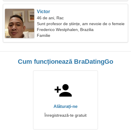
Victor
46 de ani, Rac
Sunt profesor de științe, am nevoie de o femeie
visătoare
Frederico Westphalen, Brazilia
Familie
Cum funcționează BraDatingGo
Alăturați-ne
Înregistrează-te gratuit