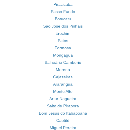
Piracicaba
Passo Fundo
Botucatu
São José dos Pinhais
Erechim
Patos
Formosa
Mongaguá
Balneário Camboriú
Moreno
Cajazeiras
Araranguá
Monte Alto
Artur Nogueira
Salto de Pirapora
Bom Jesus do Itabapoana
Caetité
Miguel Pereira