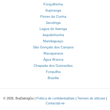
Forquilhinha
Itupiranga
Flores da Cunha
Jacutinga
Lagoa do Itaenga
Jequitinhonha
Mandaguaçu
São Gonçalo dos Campos
Macaparana
Água Branca
Chapada dos Guimarães
Forquilha
Brazilia
© 2026, BraDatingGo |
Politica de confidentialitate
|
Termeni de utilizare
|
Contactați-ne