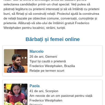
selectarea candidaților printr-un chat special. Veți putea să
păstrați legătura cu prietenii interesați și să vă întâlniți cu prieteni
buni, să flirtați și să construiți relații. Proiectul ajută la construirea
de relații bazate pe obiective comune, conversații, cunoștințe și
prietenie. Alăturați-vă site-ului de întâlniri gratuit Frederico
Westphalen pentru localnici, străini, turiști.
Bărbați și femei online
Marcelo
26 de ani, Gemeni
Tipul își caută o prietenă
Frederico Westphalen, Brazilia
Relație pe termen scurt
Paola
41 de ani, Scorpion
Am nevoie de un om pasionat pentru viață
Frederico Westphalen