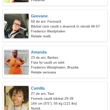
Prietenie
Geovane
60 de ani, Fecioară
Bărbat care caută o doamnă în vârstă 48-57
Frederico Westphalen
Relație reală
Amanda
23 de ani, Berbec
Fata își caută un iubit
Frederico Westphalen, Brazilia
Relație serioasa
Camilla
27 de ani, Taur
Femeie caută bărbat 29-39
164 cm (5'5"), 55 kg (121 lbs)
Nuntă