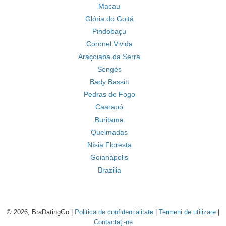
Macau
Glória do Goitá
Pindobaçu
Coronel Vivida
Araçoiaba da Serra
Sengés
Bady Bassitt
Pedras de Fogo
Caarapó
Buritama
Queimadas
Nísia Floresta
Goianápolis
Brazilia
© 2026, BraDatingGo |
Politica de confidentialitate
|
Termeni de utilizare
|
Contactați-ne