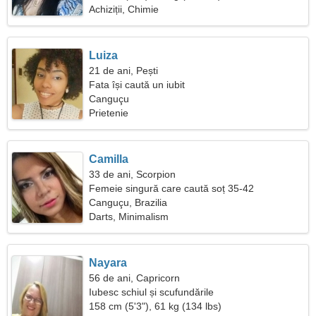
Achiziții, Chimie
Luiza
21 de ani, Pești
Fata își caută un iubit
Canguçu
Prietenie
Camilla
33 de ani, Scorpion
Femeie singură care caută soț 35-42
Canguçu, Brazilia
Darts, Minimalism
Nayara
56 de ani, Capricorn
Iubesc schiul și scufundările
158 cm (5'3"), 61 kg (134 lbs)