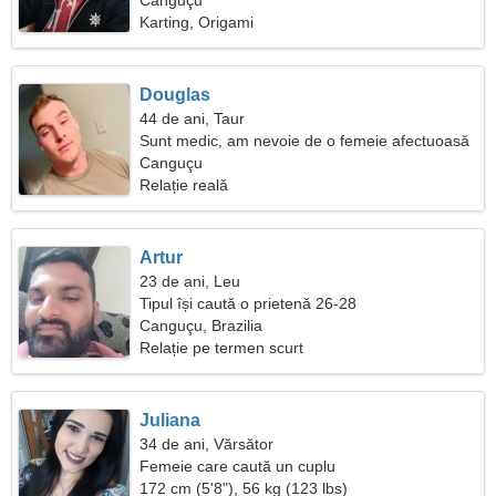
Canguçu
Karting, Origami
Douglas
44 de ani, Taur
Sunt medic, am nevoie de o femeie afectuoasă
Canguçu
Relație reală
Artur
23 de ani, Leu
Tipul își caută o prietenă 26-28
Canguçu, Brazilia
Relație pe termen scurt
Juliana
34 de ani, Vărsător
Femeie care caută un cuplu
172 cm (5'8"), 56 kg (123 lbs)