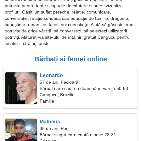
potrivite pentru toate scopurile de căutare și puteți vizualiza
profiluri. Găsiți un suflet pereche, relație, comunicare,
conversație, relație serioasă sau educație de familie, dragoste,
cunoștințe romantice, faceți noi cunoștințe. Ajută să găsești femei
potrivite de orice vârstă, să conversezi, să selectezi utilizatorii
potriviți. Alăturați-vă site-ului de întâlniri gratuit Canguçu pentru
localnici, străini, turiști.
Bărbați și femei online
Leonardo
57 de ani, Fecioară
Bărbat care caută o doamnă în vârstă 50-53
Canguçu, Brazilia
Familie
Matheus
35 de ani, Pești
Bărbat singur care caută o soție 28-31