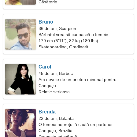
Căsătorie
Bruno
36 de ani, Scorpion
Bărbatul vrea să cunoască o femeie
179 cm (5'11"), 82 kg (180 lbs)
Skateboarding, Gradinarit
Carol
45 de ani, Berbec
Am nevoie de un prieten minunat pentru
dragoste
Canguçu
Relație serioasa
Brenda
22 de ani, Balanta
O femeie neprețuită caută un partener
Canguçu, Brazilia
Dragoste adevărată