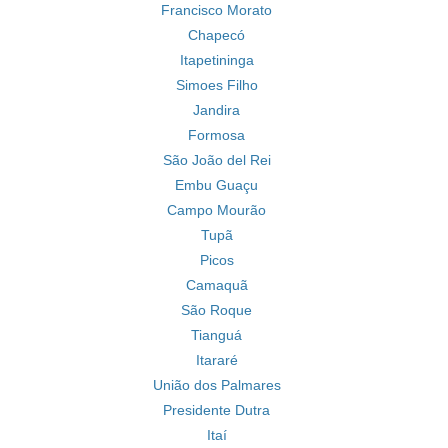
Francisco Morato
Chapecó
Itapetininga
Simoes Filho
Jandira
Formosa
São João del Rei
Embu Guaçu
Campo Mourão
Tupã
Picos
Camaquã
São Roque
Tianguá
Itararé
União dos Palmares
Presidente Dutra
Itaí