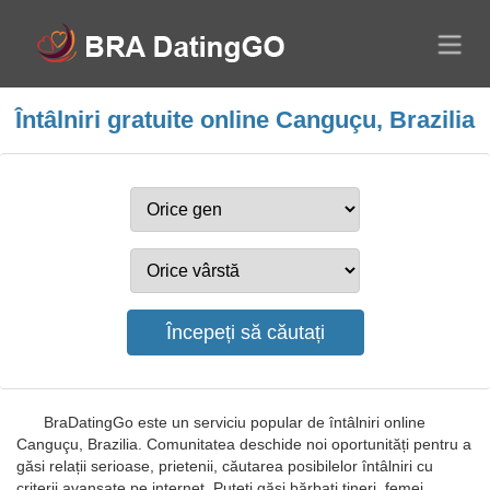
Întâlniri gratuite online Canguçu, Brazilia
BraDatingGo este un serviciu popular de întâlniri online
Canguçu, Brazilia. Comunitatea deschide noi oportunități pentru a
găsi relații serioase, prietenii, căutarea posibilelor întâlniri cu
criterii avansate pe internet. Puteți găsi bărbați tineri, femei