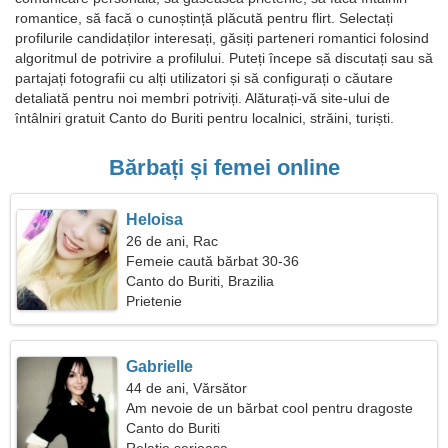
romantice, să facă o cunoștință plăcută pentru flirt. Selectați
profilurile candidaților interesați, găsiți parteneri romantici folosind
algoritmul de potrivire a profilului. Puteți începe să discutați sau să
partajați fotografii cu alți utilizatori și să configurați o căutare
detaliată pentru noi membri potriviți. Alăturați-vă site-ului de
întâlniri gratuit Canto do Buriti pentru localnici, străini, turiști.
Bărbați și femei online
Heloisa
26 de ani, Rac
Femeie caută bărbat 30-36
Canto do Buriti, Brazilia
Prietenie
Gabrielle
44 de ani, Vărsător
Am nevoie de un bărbat cool pentru dragoste
Canto do Buriti