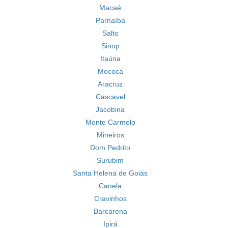
Macaé
Parnaíba
Salto
Sinop
Itaúna
Mococa
Aracruz
Cascavel
Jacobina
Monte Carmelo
Mineiros
Dom Pedrito
Surubim
Santa Helena de Goiás
Canela
Cravinhos
Barcarena
Ipirá