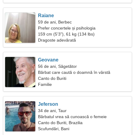
Raiane
59 de ani, Berbec
Prefer concertele și psihologia
159 cm (5'3"), 61 kg (134 lbs)
Dragoste adevărată
Geovane
56 de ani, Săgetător
Bărbat care caută o doamnă în vârstă
Canto do Buriti
Familie
Jeferson
34 de ani, Taur
Bărbatul vrea să cunoască o femeie
Canto do Buriti, Brazilia
Scufundări, Bani