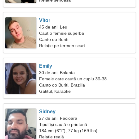
Relație serioasa
Vitor
45 de ani, Leu
Caut o femeie superba
Canto do Buriti
Relație pe termen scurt
Emily
30 de ani, Balanta
Femeie care caută un cuplu 36-38
Canto do Buriti, Brazilia
Gătitul, Karaoke
Sidney
27 de ani, Fecioară
Tipul își caută o prietenă
184 cm (6'1"), 77 kg (169 lbs)
Relație reală