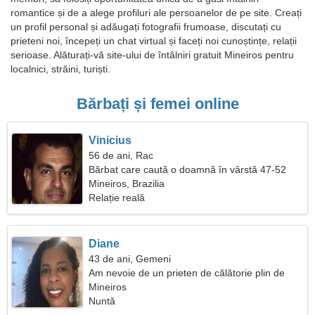
romantice și de a alege profiluri ale persoanelor de pe site. Creați
un profil personal și adăugați fotografii frumoase, discutați cu
prieteni noi, începeți un chat virtual și faceți noi cunoștințe, relații
serioase. Alăturați-vă site-ului de întâlniri gratuit Mineiros pentru
localnici, străini, turiști.
Bărbați și femei online
Vinicius
56 de ani, Rac
Bărbat care caută o doamnă în vârstă 47-52
Mineiros, Brazilia
Relație reală
Diane
43 de ani, Gemeni
Am nevoie de un prieten de călătorie plin de
energie
Mineiros
Nuntă