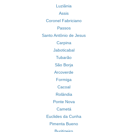
Luziânia
Assis
Coronel Fabriciano
Passos
Santo Antônio de Jesus
Carpina
Jaboticabal
Tubarão
São Borja
Arcoverde
Formiga
Cacoal
Rolândia
Ponte Nova
Cametá
Euclides da Cunha
Pimenta Bueno
Buritizeiro