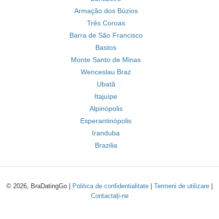
Armação dos Búzios
Três Coroas
Barra de São Francisco
Bastos
Monte Santo de Minas
Wenceslau Braz
Ubatã
Itajuípe
Alpinópolis
Esperantinópolis
Iranduba
Brazilia
© 2026, BraDatingGo |
Politica de confidentialitate
|
Termeni de utilizare
|
Contactați-ne