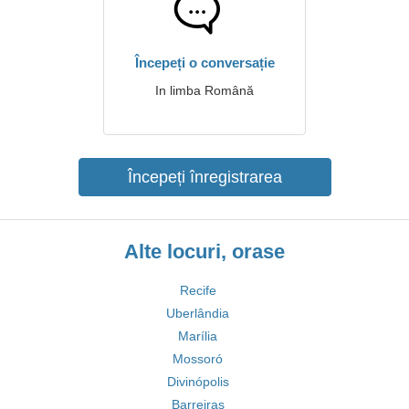
Începeți o conversație
In limba Română
Începeți înregistrarea
Alte locuri, orase
Recife
Uberlândia
Marília
Mossoró
Divinópolis
Barreiras