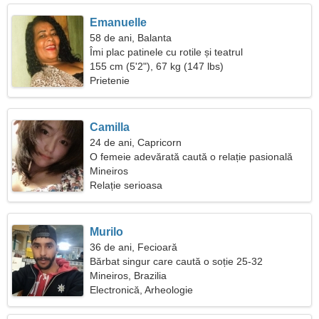
Emanuelle
58 de ani, Balanta
Îmi plac patinele cu rotile și teatrul
155 cm (5'2"), 67 kg (147 lbs)
Prietenie
Camilla
24 de ani, Capricorn
O femeie adevărată caută o relație pasională
Mineiros
Relație serioasa
Murilo
36 de ani, Fecioară
Bărbat singur care caută o soție 25-32
Mineiros, Brazilia
Electronică, Arheologie