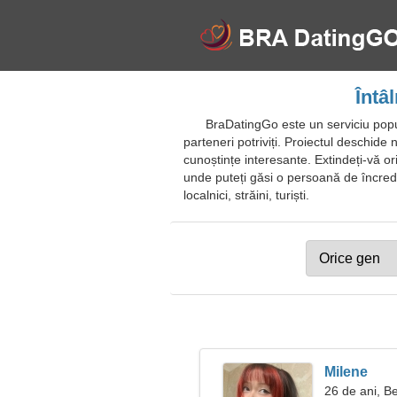
Întâ
BraDatingGo este un serviciu popula
parteneri potriviți. Proiectul deschide n
cunoștințe interesante. Extindeți-vă oriz
unde puteți găsi o persoană de încrede
localnici, străini, turiști.
Milene
26 de ani, B