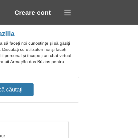
Creare cont
zilia
 să faceți noi cunoștințe și să găsiți
Discutați cu utilizatori noi și faceți
fil personal și începeți un chat virtual
 gratuit Armação dos Búzios pentru
aur