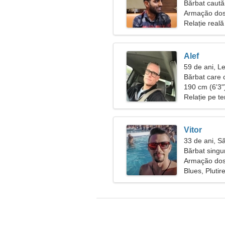
Bărbat caută
Armação dos 
Relație reală
Alef
59 de ani, L
Bărbat care 
190 cm (6'3")
Relație pe t
Vitor
33 de ani, S
Bărbat singu
Armação dos 
Blues, Plutir