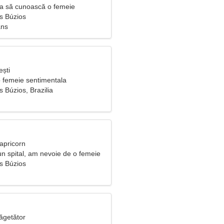
ea să cunoască o femeie
s Búzios
ans
ești
o femeie sentimentala
 Búzios, Brazilia
apricorn
un spital, am nevoie de o femeie
e
s Búzios
ăgetător