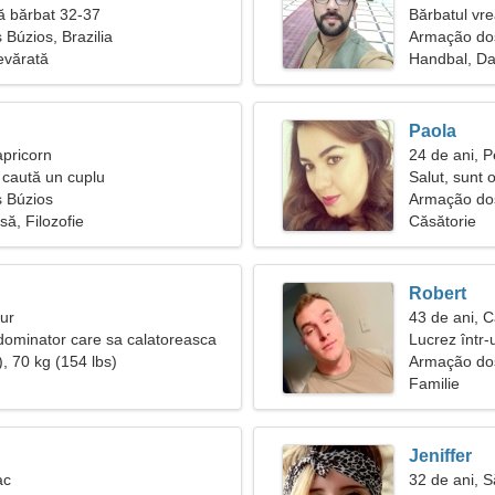
ă bărbat 32-37
Bărbatul vr
Búzios, Brazilia
Armação do
evărată
Handbal, D
Paola
apricorn
24 de ani, P
caută un cuplu
Salut, sunt 
 Búzios
Armação dos
să, Filozofie
Căsătorie
Robert
aur
43 de ani, C
ominator care sa calatoreasca
Lucrez într-
, 70 kg (154 lbs)
fermecătoar
Armação do
Familie
Jeniffer
ac
32 de ani, S