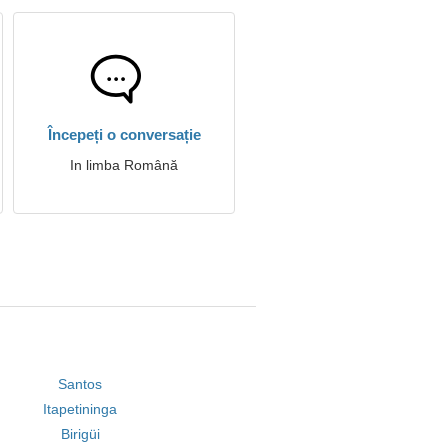
Începeți o conversație
In limba Română
Santos
Itapetininga
Birigüi