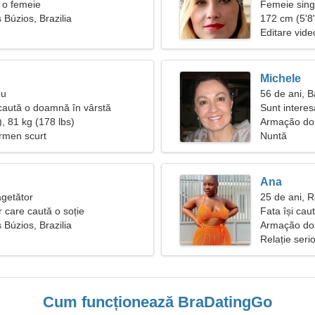
 o femeie
Femeie sing
Búzios, Brazilia
172 cm (5'8"
Editare vide
Michele
eu
56 de ani, B
caută o doamnă în vârstă
Sunt interes
, 81 kg (178 lbs)
Armação do
ermen scurt
Nuntă
Ana
ăgetător
25 de ani, 
r care caută o soție
Fata își cau
Búzios, Brazilia
Armação dos
e
Relație seri
Cum funcționează BraDatingGo