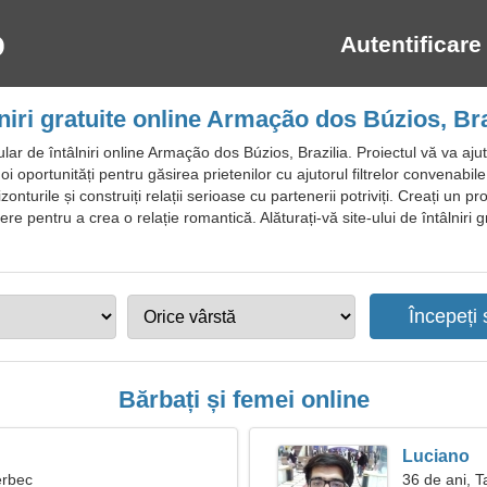
Autentificare
lniri gratuite online Armação dos Búzios, Bra
r de întâlniri online Armação dos Búzios, Brazilia. Proiectul vă va ajuta
oi oportunități pentru găsirea prietenilor cu ajutorul filtrelor convenabile. 
onturile și construiți relații serioase cu partenerii potriviți. Creați un pro
re pentru a crea o relație romantică. Alăturați-vă site-ului de întâlniri
Bărbați și femei online
Luciano
erbec
36 de ani, T