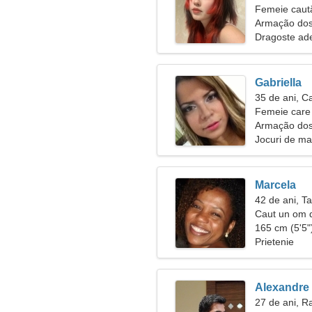
Femeie caut
Armação dos 
Dragoste ad
Gabriella
35 de ani, C
Femeie care 
Armação dos
Jocuri de ma
Marcela
42 de ani, T
Caut un om d
impreuna
165 cm (5'5")
Prietenie
Alexandre
27 de ani, R