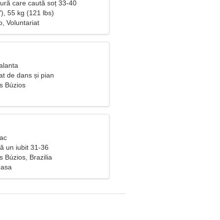
ură care caută soț 33-40
), 55 kg (121 lbs)
o, Voluntariat
alanta
at de dans și pian
s Búzios
Rac
tă un iubit 31-36
 Búzios, Brazilia
oasa