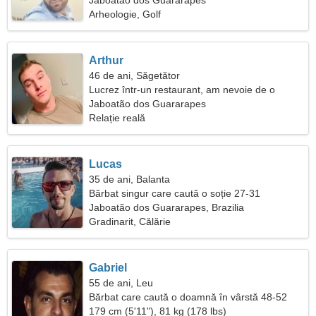
Jaboatão dos Guararapes
Arheologie, Golf
Arthur
46 de ani, Săgetător
Lucrez într-un restaurant, am nevoie de o
femeie emoționantă
Jaboatão dos Guararapes
Relație reală
Lucas
35 de ani, Balanta
Bărbat singur care caută o soție 27-31
Jaboatão dos Guararapes, Brazilia
Gradinarit, Călărie
Gabriel
55 de ani, Leu
Bărbat care caută o doamnă în vârstă 48-52
179 cm (5'11"), 81 kg (178 lbs)