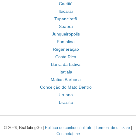
Caetité
Ibicaraí
Tupanciretã
Seabra
Junqueirópolis
Pontalina
Regeneração
Costa Rica
Barra da Estiva
Itatiaia
Matias Barbosa
Conceição do Mato Dentro
Uruana
Brazilia
© 2026, BraDatingGo |
Politica de confidentialitate
|
Termeni de utilizare
|
Contactați-ne