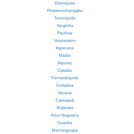
Divinópolis
Pindamonhangaba
Teresópolis
Varginha
Paulínia
Vespasiano
Itaperuna
Matão
Aquiraz
Catalão
Fernandópolis
Cristalina
Vacaria
Camaquã
Rolândia
Artur Nogueira
Guariba
Mamanguape