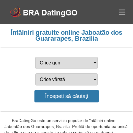
Întâlniri gratuite online Jaboatão dos
Guararapes, Brazilia
BraDatingGo este un serviciu popular de întâlniri online
Jaboatão dos Guararapes, Brazilia. Profită de oportunitatea unică
de a flirta sau de a construi o relație serioasă cu parteneri