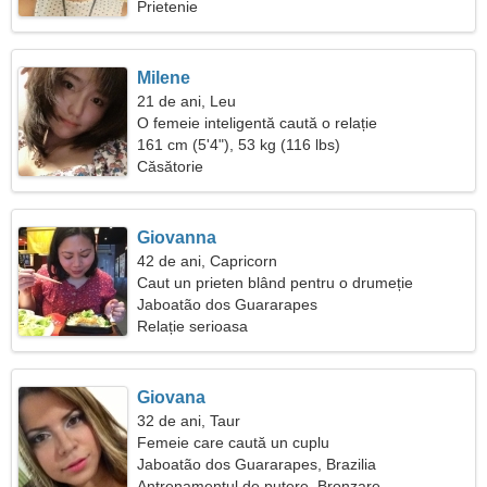
Prietenie
Milene
21 de ani, Leu
O femeie inteligentă caută o relație
161 cm (5'4"), 53 kg (116 lbs)
Căsătorie
Giovanna
42 de ani, Capricorn
Caut un prieten blând pentru o drumeție
Jaboatão dos Guararapes
Relație serioasa
Giovana
32 de ani, Taur
Femeie care caută un cuplu
Jaboatão dos Guararapes, Brazilia
Antrenamentul de putere, Bronzare