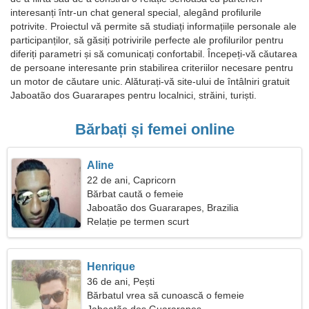
interesanți într-un chat general special, alegând profilurile
potrivite. Proiectul vă permite să studiați informațiile personale ale
participanților, să găsiți potrivirile perfecte ale profilurilor pentru
diferiți parametri și să comunicați confortabil. Începeți-vă căutarea
de persoane interesante prin stabilirea criteriilor necesare pentru
un motor de căutare unic. Alăturați-vă site-ului de întâlniri gratuit
Jaboatão dos Guararapes pentru localnici, străini, turiști.
Bărbați și femei online
Aline
22 de ani, Capricorn
Bărbat caută o femeie
Jaboatão dos Guararapes, Brazilia
Relație pe termen scurt
Henrique
36 de ani, Pești
Bărbatul vrea să cunoască o femeie