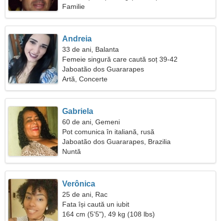
Familie
Andreia
33 de ani, Balanta
Femeie singură care caută soț 39-42
Jaboatão dos Guararapes
Artă, Concerte
Gabriela
60 de ani, Gemeni
Pot comunica în italiană, rusă
Jaboatão dos Guararapes, Brazilia
Nuntă
Verônica
25 de ani, Rac
Fata își caută un iubit
164 cm (5'5"), 49 kg (108 lbs)