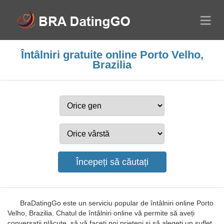
Întâlniri gratuite online Porto Velho,
Brazilia
BraDatingGo este un serviciu popular de întâlniri online Porto
Velho, Brazilia. Chatul de întâlniri online vă permite să aveți
conversații plăcute, să vă faceți noi prieteni și să alegeți un suflet