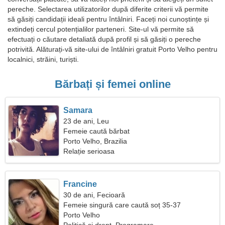
pereche. Selectarea utilizatorilor după diferite criterii vă permite
să găsiți candidații ideali pentru întâlniri. Faceți noi cunoștințe și
extindeți cercul potențialilor parteneri. Site-ul vă permite să
efectuați o căutare detaliată după profil și să găsiți o pereche
potrivită. Alăturați-vă site-ului de întâlniri gratuit Porto Velho pentru
localnici, străini, turiști.
Bărbați și femei online
Samara
23 de ani, Leu
Femeie caută bărbat
Porto Velho, Brazilia
Relație serioasa
Francine
30 de ani, Fecioară
Femeie singură care caută soț 35-37
Porto Velho