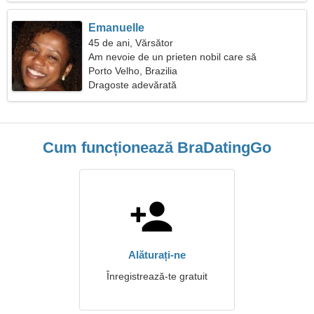
Emanuelle
45 de ani, Vărsător
Am nevoie de un prieten nobil care să
călătorească împreună
Porto Velho, Brazilia
Dragoste adevărată
Cum funcționează BraDatingGo
Alăturați-ne
Înregistrează-te gratuit