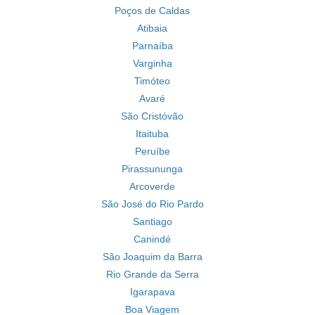
Poços de Caldas
Atibaia
Parnaíba
Varginha
Timóteo
Avaré
São Cristóvão
Itaituba
Peruíbe
Pirassununga
Arcoverde
São José do Rio Pardo
Santiago
Canindé
São Joaquim da Barra
Rio Grande da Serra
Igarapava
Boa Viagem