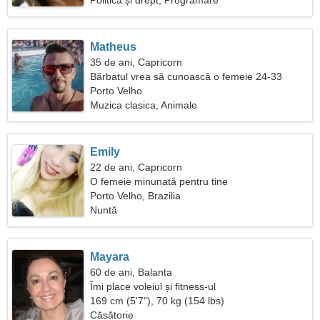
Politică și drept, Programare
Matheus
35 de ani, Capricorn
Bărbatul vrea să cunoască o femeie 24-33
Porto Velho
Muzica clasica, Animale
Emily
22 de ani, Capricorn
O femeie minunată pentru tine
Porto Velho, Brazilia
Nuntă
Mayara
60 de ani, Balanta
Îmi place voleiul și fitness-ul
169 cm (5'7"), 70 kg (154 lbs)
Căsătorie