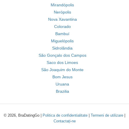
Mirandópolis
Nerópolis
Nova Xavantina
Colorado
Bambuí
Miguelópolis
Sidrolândia
São Gonçalo dos Campos
Saco dos Limoes
São Joaquim do Monte
Bom Jesus
Uruana
Brazilia
© 2026, BraDatingGo |
Politica de confidentialitate
|
Termeni de utilizare
|
Contactați-ne