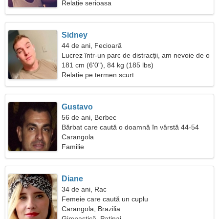
Relație serioasa
Sidney
44 de ani, Fecioară
Lucrez într-un parc de distracții, am nevoie de o
femeie uimitoare
181 cm (6'0"), 84 kg (185 lbs)
Relație pe termen scurt
Gustavo
56 de ani, Berbec
Bărbat care caută o doamnă în vârstă 44-54
Carangola
Familie
Diane
34 de ani, Rac
Femeie care caută un cuplu
Carangola, Brazilia
Gimnastică, Patinaj