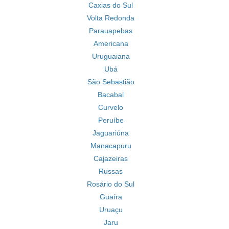
Caxias do Sul
Volta Redonda
Parauapebas
Americana
Uruguaiana
Ubá
São Sebastião
Bacabal
Curvelo
Peruíbe
Jaguariúna
Manacapuru
Cajazeiras
Russas
Rosário do Sul
Guaíra
Uruaçu
Jaru