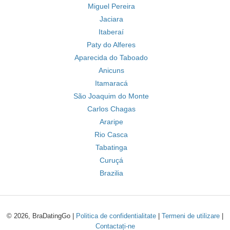
Miguel Pereira
Jaciara
Itaberaí
Paty do Alferes
Aparecida do Taboado
Anicuns
Itamaracá
São Joaquim do Monte
Carlos Chagas
Araripe
Rio Casca
Tabatinga
Curuçá
Brazilia
© 2026, BraDatingGo |
Politica de confidentialitate
|
Termeni de utilizare
|
Contactați-ne