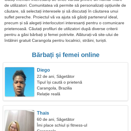
de utilizatori. Comunitatea vă permite să personalizați opțiunile de
căutare, să selectați interesele și să discutați în căutarea unui
suflet pereche. Proiectul vă va ajuta să găsiți partenerul ideal,
precum și să alegeți interlocutori interesanți pentru o comunicare
prietenoasă. Căutați profiluri de utilizatori după diverse criterii
pentru a găsi bărbați și femei potrivite. Alăturați-vă site-ului de
întâlniri gratuit Carangola pentru localnici, străini, turiști.
Bărbați și femei online
Diego
22 de ani, Săgetător
Tipul își caută o prietenă
Carangola, Brazilia
Relație reală
Thais
60 de ani, Săgetător
Îmi place schiul și fitness-ul