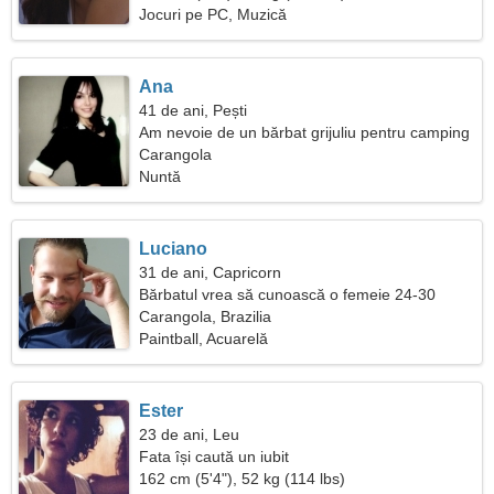
Jocuri pe PC, Muzică
Ana
41 de ani, Pești
Am nevoie de un bărbat grijuliu pentru camping
Carangola
Nuntă
Luciano
31 de ani, Capricorn
Bărbatul vrea să cunoască o femeie 24-30
Carangola, Brazilia
Paintball, Acuarelă
Ester
23 de ani, Leu
Fata își caută un iubit
162 cm (5'4"), 52 kg (114 lbs)