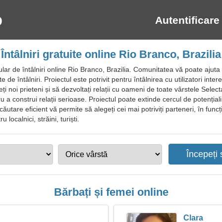
Autentificare
Întâlniri gratuite online Rio Branco, Brazilia
ar de întâlniri online Rio Branco, Brazilia. Comunitatea vă poate ajuta 
e de întâlniri. Proiectul este potrivit pentru întâlnirea cu utilizatori int
ți noi prieteni și să dezvoltați relații cu oameni de toate vârstele Selecta
 a construi relații serioase. Proiectul poate extinde cercul de potențial
are eficient vă permite să alegeți cei mai potriviți parteneri, în funcție
 localnici, străini, turiști.
Bărbați și femei online
Clara