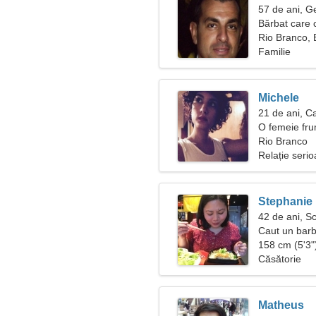
57 de ani, 
Bărbat care 
Rio Branco, B
Familie
Michele
21 de ani, C
O femeie fru
Rio Branco
Relație seri
Stephanie
42 de ani, S
Caut un barb
158 cm (5'3")
Căsătorie
Matheus