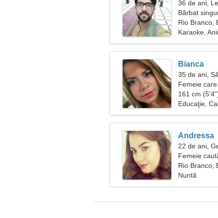
36 de ani, L
Bărbat singu
Rio Branco, B
Karaoke, An
Bianca
35 de ani, S
Femeie care 
161 cm (5'4")
Educaţie, Ca
Andressa
22 de ani, 
Femeie caut
Rio Branco, B
Nuntă