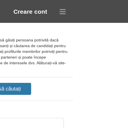
Creare cont
să găsiți persoana potrivită dacă
eresanți și căutarea de candidați pentru
ți profilurile membrilor potriviți pentru
i parteneri și poate începe
 de interesele dvs. Alăturați-vă site-