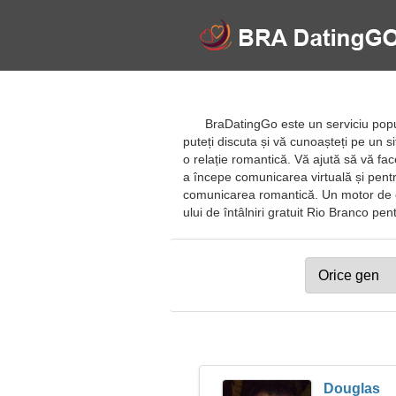
BraDatingGo este un serviciu popul
puteți discuta și vă cunoașteți pe un sit
o relație romantică. Vă ajută să vă face
a începe comunicarea virtuală și pentru
comunicarea romantică. Un motor de căut
ului de întâlniri gratuit Rio Branco pentru
Douglas