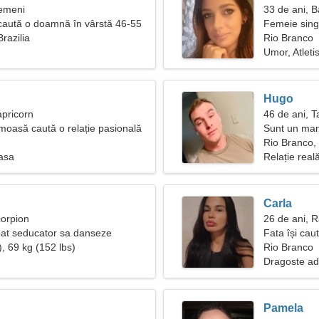
Gemeni
33 de ani, B
caută o doamnă în vârstă 46-55
Femeie sing
razilia
Rio Branco
Umor, Atleti
Hugo
apricorn
46 de ani, T
moasă caută o relație pasională
Sunt un man
jucăușă
Rio Branco, 
oasa
Relație real
Carla
corpion
26 de ani, 
at seducator sa danseze
Fata își cau
, 69 kg (152 lbs)
Rio Branco
Dragoste ad
Pamela