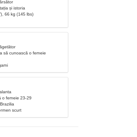
ărsător
ția și istoria
), 66 kg (145 lbs)
ăgetător
ea să cunoască o femeie
gami
alanta
ă o femeie 23-29
Brazilia
ermen scurt