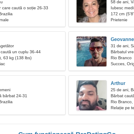
eu
58 de ani, V
r care caută o soție 26-33
Iubesc medita
razilia
172 cm (5'8"
imale
Prietenie
Geovanne
ăgetător
31 de ani, S
caută un cuplu 36-44
Bărbatul vr
, 63 kg (138 lbs)
Rio Branco
iac
Succes, Ori
Arthur
Gemeni
25 de ani, B
ă bărbat 24-31
Bărbat caut
razilia
Rio Branco, 
Relație pe t