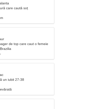
alanta
ură care caută soț
sm
aur
ager de top care caut o femeie
Brazilia
ă
Rac
tă un iubit 27-38
evărată