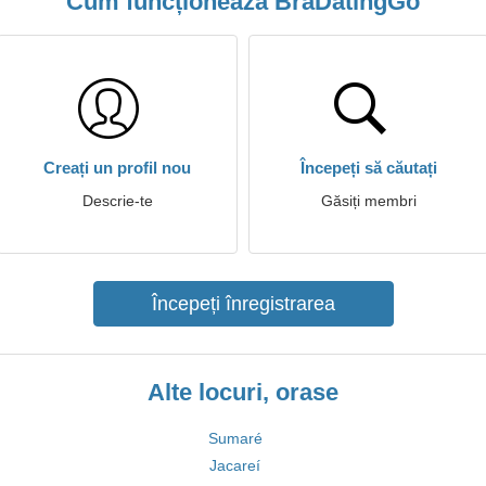
Cum funcționează BraDatingGo
Creați un profil nou
Începeți să căutați
Descrie-te
Găsiți membri
Începeți înregistrarea
Alte locuri, orase
Sumaré
Jacareí