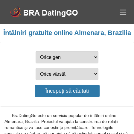
Întâlniri gratuite online Almenara, Brazilia
BraDatingGo este un serviciu popular de întâlniri online
Almenara, Brazilia. Proiectul va ajuta la construirea de relații
romantice și va face cunoștințe promițătoare. Tehnologiile
speciale de căutare vă vor ajuta să vă extindeți cercul social și să