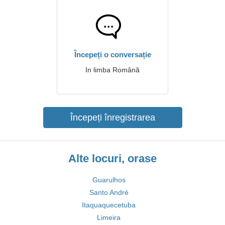
Începeți o conversație
In limba Română
Începeți înregistrarea
Alte locuri, orase
Guarulhos
Santo André
Itaquaquecetuba
Limeira