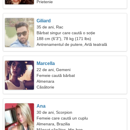
Prietenie
Giliard
35 de ani, Rac
Bărbat singur care caută o soție
188 cm (6'3"), 78 kg (171 lbs)
Antrenamentul de putere, Artă teatrală
Marcella
22 de ani, Gemeni
Femeie caută bărbat
Almenara
Căsătorie
Ana
30 de ani, Scorpion
Femeie care caută un cuplu
Almenara, Brazilia
Mâncat sănătos, Hip-hop