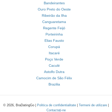
Bandeirantes
Ouro Preto do Oeste
Ribeirão da Ilha
Canguaretama
Regente Feijó
Porteirinha
Elias Fausto
Corupá
Itacaré
Poço Verde
Caculé
Astolfo Dutra
Camocim de São Félix
Brazilia
© 2026, BraDatingGo |
Politica de confidentialitate
|
Termeni de utilizare
|
Contactați-ne