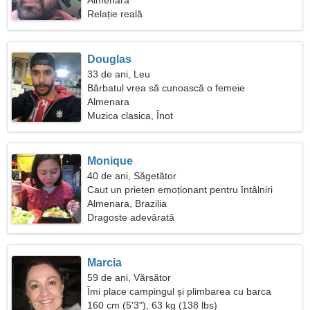
Almenara
Relație reală
Douglas
33 de ani, Leu
Bărbatul vrea să cunoască o femeie
Almenara
Muzica clasica, Înot
Monique
40 de ani, Săgetător
Caut un prieten emoționant pentru întâlniri
Almenara, Brazilia
Dragoste adevărată
Marcia
59 de ani, Vărsător
Îmi place campingul și plimbarea cu barca
160 cm (5'3"), 63 kg (138 lbs)