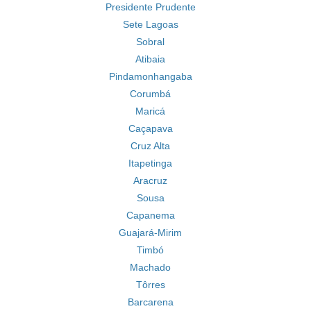
Presidente Prudente
Sete Lagoas
Sobral
Atibaia
Pindamonhangaba
Corumbá
Maricá
Caçapava
Cruz Alta
Itapetinga
Aracruz
Sousa
Capanema
Guajará-Mirim
Timbó
Machado
Tôrres
Barcarena